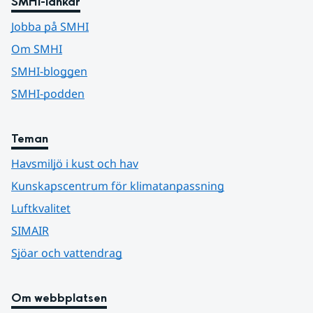
SMHI-länkar
Jobba på SMHI
Om SMHI
SMHI-bloggen
SMHI-podden
Teman
Havsmiljö i kust och hav
Kunskapscentrum för klimatanpassning
Luftkvalitet
SIMAIR
Sjöar och vattendrag
Om webbplatsen