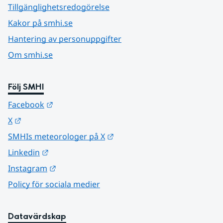
Tillgänglighetsredogörelse
Kakor på smhi.se
Hantering av personuppgifter
Om smhi.se
Följ SMHI
Länk till annan webbplats.
Facebook
Länk till annan webbplats.
X
Länk till annan webbplats.
SMHIs meteorologer på X
Länk till annan webbplats.
Linkedin
Länk till annan webbplats.
Instagram
Policy för sociala medier
Datavärdskap