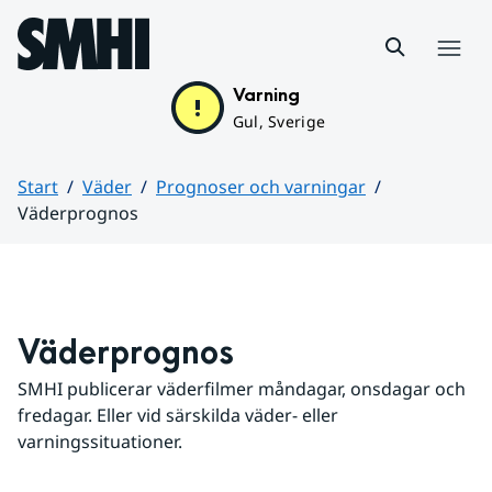
Hoppa till sidans innehåll
Meny
Varning
Gul, Sverige
Start
Väder
Prognoser och varningar
Väderprognos
Huvudinnehåll
Väderprognos
SMHI publicerar väderfilmer måndagar, onsdagar och 
fredagar. Eller vid särskilda väder- eller 
varningssituationer.