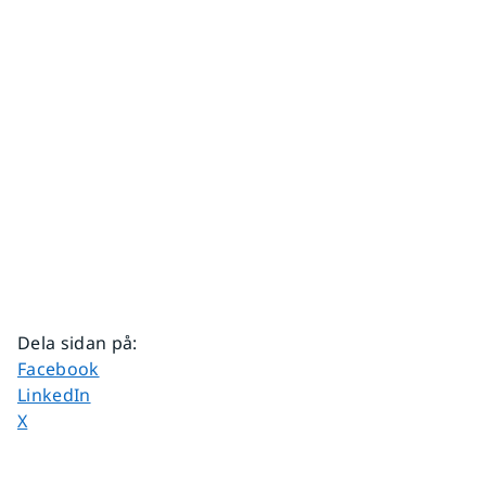
Dela sidan på
:
Dela sidan på
Facebook
Dela sidan på
LinkedIn
Dela sidan på
X