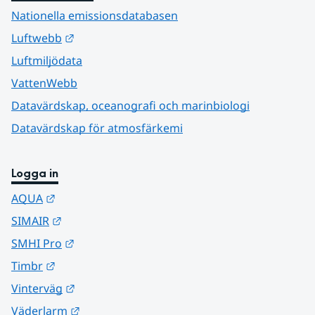
Nationella emissionsdatabasen
Länk till annan webbplats.
Luftwebb
Luftmiljödata
VattenWebb
Datavärdskap, oceanografi och marinbiologi
Datavärdskap för atmosfärkemi
Logga in
Länk till annan webbplats.
AQUA
Länk till annan webbplats.
SIMAIR
Länk till annan webbplats.
SMHI Pro
Länk till annan webbplats.
Timbr
Länk till annan webbplats.
Vinterväg
Länk till annan webbplats.
Väderlarm