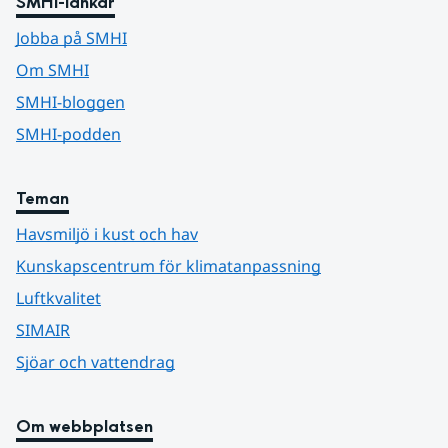
SMHI-länkar
Jobba på SMHI
Om SMHI
SMHI-bloggen
SMHI-podden
Teman
Havsmiljö i kust och hav
Kunskapscentrum för klimatanpassning
Luftkvalitet
SIMAIR
Sjöar och vattendrag
Om webbplatsen