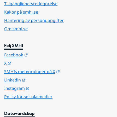
Tillgänglighetsredogörelse
Kakor på smhi.se
Hantering av personuppgifter
Om smhi.se
Följ SMHI
Länk till annan webbplats.
Facebook
Länk till annan webbplats.
X
Länk till annan webbplats.
SMHIs meteorologer på X
Länk till annan webbplats.
Linkedin
Länk till annan webbplats.
Instagram
Policy för sociala medier
Datavärdskap