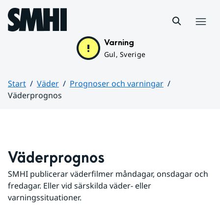
Hoppa till sidans innehåll
Meny
Varning
Gul, Sverige
Start
Väder
Prognoser och varningar
Väderprognos
Huvudinnehåll
Väderprognos
SMHI publicerar väderfilmer måndagar, onsdagar och 
fredagar. Eller vid särskilda väder- eller 
varningssituationer.