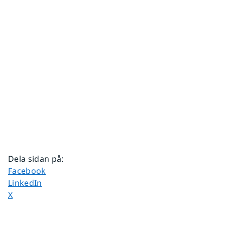
Dela sidan på
:
Dela sidan på
Facebook
Dela sidan på
LinkedIn
Dela sidan på
X