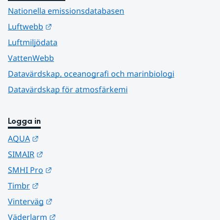
Nationella emissionsdatabasen
Länk till annan webbplats.
Luftwebb
Luftmiljödata
VattenWebb
Datavärdskap, oceanografi och marinbiologi
Datavärdskap för atmosfärkemi
Logga in
Länk till annan webbplats.
AQUA
Länk till annan webbplats.
SIMAIR
Länk till annan webbplats.
SMHI Pro
Länk till annan webbplats.
Timbr
Länk till annan webbplats.
Vinterväg
Länk till annan webbplats.
Väderlarm