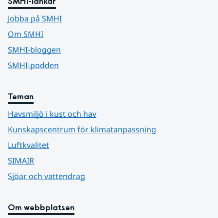
SMHI-länkar
Jobba på SMHI
Om SMHI
SMHI-bloggen
SMHI-podden
Teman
Havsmiljö i kust och hav
Kunskapscentrum för klimatanpassning
Luftkvalitet
SIMAIR
Sjöar och vattendrag
Om webbplatsen