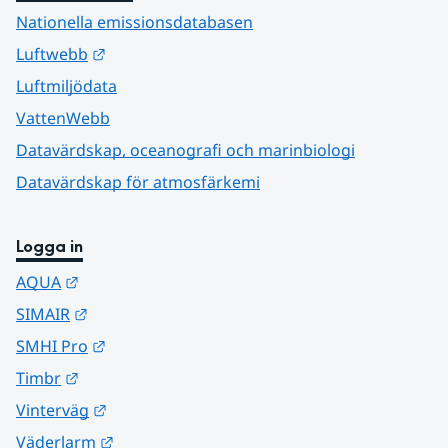
Nationella emissionsdatabasen
Länk till annan webbplats.
Luftwebb
Luftmiljödata
VattenWebb
Datavärdskap, oceanografi och marinbiologi
Datavärdskap för atmosfärkemi
Logga in
Länk till annan webbplats.
AQUA
Länk till annan webbplats.
SIMAIR
Länk till annan webbplats.
SMHI Pro
Länk till annan webbplats.
Timbr
Länk till annan webbplats.
Vinterväg
Länk till annan webbplats.
Väderlarm