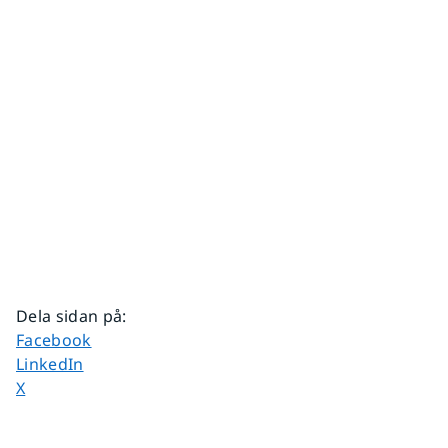
Dela sidan på
:
Dela sidan på
Facebook
Dela sidan på
LinkedIn
Dela sidan på
X