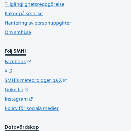
Tillgänglighetsredogörelse
Kakor på smhi.se
Hantering av personuppgifter
Om smhi.se
Följ SMHI
Länk till annan webbplats.
Facebook
Länk till annan webbplats.
X
Länk till annan webbplats.
SMHIs meteorologer på X
Länk till annan webbplats.
Linkedin
Länk till annan webbplats.
Instagram
Policy för sociala medier
Datavärdskap