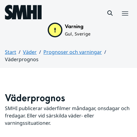
Hoppa till sidans innehåll
Meny
Varning
Gul, Sverige
Start
Väder
Prognoser och varningar
Väderprognos
Huvudinnehåll
Väderprognos
SMHI publicerar väderfilmer måndagar, onsdagar och 
fredagar. Eller vid särskilda väder- eller 
varningssituationer.