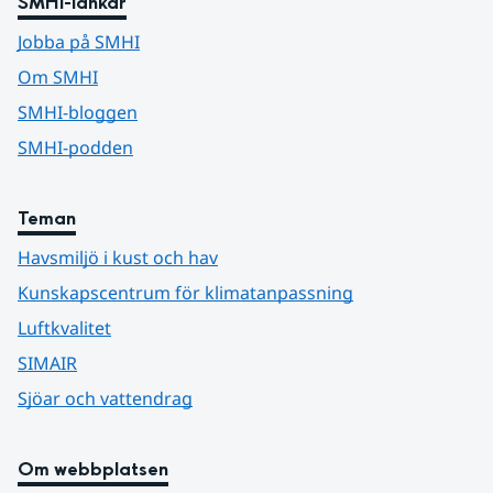
SMHI-länkar
Jobba på SMHI
Om SMHI
SMHI-bloggen
SMHI-podden
Teman
Havsmiljö i kust och hav
Kunskapscentrum för klimatanpassning
Luftkvalitet
SIMAIR
Sjöar och vattendrag
Om webbplatsen