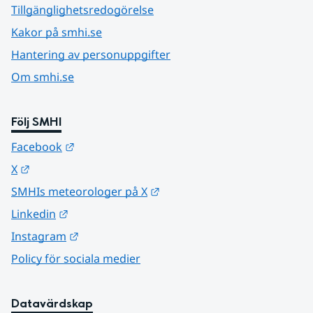
Tillgänglighetsredogörelse
Kakor på smhi.se
Hantering av personuppgifter
Om smhi.se
Följ SMHI
Länk till annan webbplats.
Facebook
Länk till annan webbplats.
X
Länk till annan webbplats.
SMHIs meteorologer på X
Länk till annan webbplats.
Linkedin
Länk till annan webbplats.
Instagram
Policy för sociala medier
Datavärdskap