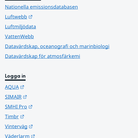
Nationella emissionsdatabasen
Länk till annan webbplats.
Luftwebb
Luftmiljödata
VattenWebb
Datavärdskap, oceanografi och marinbiologi
Datavärdskap för atmosfärkemi
Logga in
Länk till annan webbplats.
AQUA
Länk till annan webbplats.
SIMAIR
Länk till annan webbplats.
SMHI Pro
Länk till annan webbplats.
Timbr
Länk till annan webbplats.
Vinterväg
Länk till annan webbplats.
Väderlarm