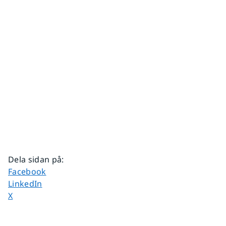
Dela sidan på
:
Dela sidan på
Facebook
Dela sidan på
LinkedIn
Dela sidan på
X