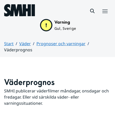
Hoppa till sidans innehåll
Meny
Varning
Gul, Sverige
Start
Väder
Prognoser och varningar
Väderprognos
Huvudinnehåll
Väderprognos
SMHI publicerar väderfilmer måndagar, onsdagar och 
fredagar. Eller vid särskilda väder- eller 
varningssituationer.