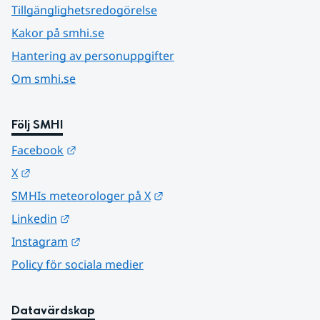
Tillgänglighetsredogörelse
Kakor på smhi.se
Hantering av personuppgifter
Om smhi.se
Följ SMHI
Länk till annan webbplats.
Facebook
Länk till annan webbplats.
X
Länk till annan webbplats.
SMHIs meteorologer på X
Länk till annan webbplats.
Linkedin
Länk till annan webbplats.
Instagram
Policy för sociala medier
Datavärdskap