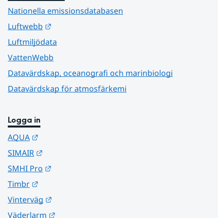
Nationella emissionsdatabasen
Länk till annan webbplats.
Luftwebb
Luftmiljödata
VattenWebb
Datavärdskap, oceanografi och marinbiologi
Datavärdskap för atmosfärkemi
Logga in
Länk till annan webbplats.
AQUA
Länk till annan webbplats.
SIMAIR
Länk till annan webbplats.
SMHI Pro
Länk till annan webbplats.
Timbr
Länk till annan webbplats.
Vinterväg
Länk till annan webbplats.
Väderlarm