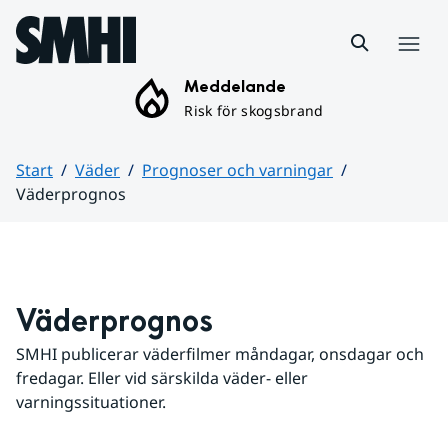
Hoppa till sidans innehåll
Meny
Meddelande
Risk för skogsbrand
Start
Väder
Prognoser och varningar
Väderprognos
Huvudinnehåll
Väderprognos
SMHI publicerar väderfilmer måndagar, onsdagar och 
fredagar. Eller vid särskilda väder- eller 
varningssituationer.