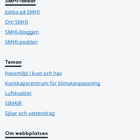
SMHI-länkar
Jobba på SMHI
Om SMHI
SMHI-bloggen
SMHI-podden
Teman
Havsmiljö i kust och hav
Kunskapscentrum för klimatanpassning
Luftkvalitet
SIMAIR
Sjöar och vattendrag
Om webbplatsen