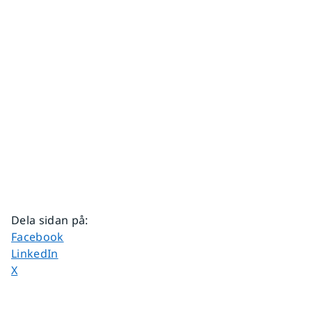
Dela sidan på
:
Dela sidan på
Facebook
Dela sidan på
LinkedIn
Dela sidan på
X