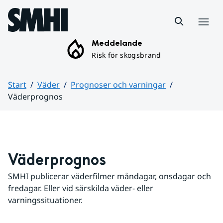
Hoppa till sidans innehåll
Meny
Meddelande
Risk för skogsbrand
Start
Väder
Prognoser och varningar
Väderprognos
Huvudinnehåll
Väderprognos
SMHI publicerar väderfilmer måndagar, onsdagar och 
fredagar. Eller vid särskilda väder- eller 
varningssituationer.