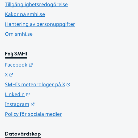
Tillgänglighetsredogörelse
Kakor på smhi.se
Hantering av personuppgifter
Om smhi.se
Följ SMHI
Länk till annan webbplats.
Facebook
Länk till annan webbplats.
X
Länk till annan webbplats.
SMHIs meteorologer på X
Länk till annan webbplats.
Linkedin
Länk till annan webbplats.
Instagram
Policy för sociala medier
Datavärdskap