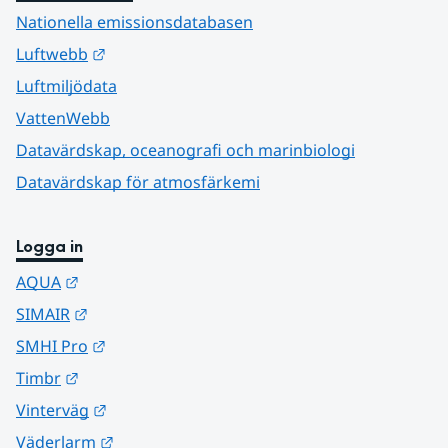
Nationella emissionsdatabasen
Länk till annan webbplats.
Luftwebb
Luftmiljödata
VattenWebb
Datavärdskap, oceanografi och marinbiologi
Datavärdskap för atmosfärkemi
Logga in
Länk till annan webbplats.
AQUA
Länk till annan webbplats.
SIMAIR
Länk till annan webbplats.
SMHI Pro
Länk till annan webbplats.
Timbr
Länk till annan webbplats.
Vinterväg
Länk till annan webbplats.
Väderlarm