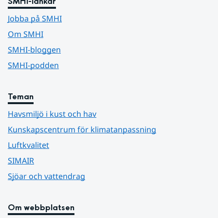
SMHI-länkar
Jobba på SMHI
Om SMHI
SMHI-bloggen
SMHI-podden
Teman
Havsmiljö i kust och hav
Kunskapscentrum för klimatanpassning
Luftkvalitet
SIMAIR
Sjöar och vattendrag
Om webbplatsen