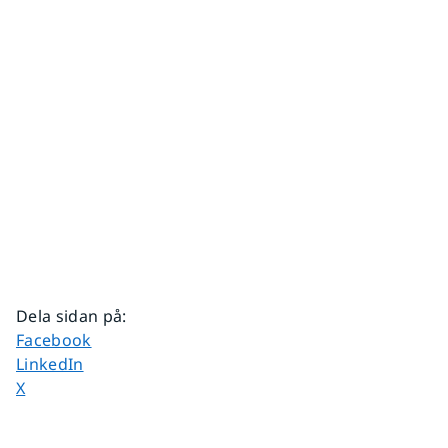
Dela sidan på
:
Dela sidan på
Facebook
Dela sidan på
LinkedIn
Dela sidan på
X