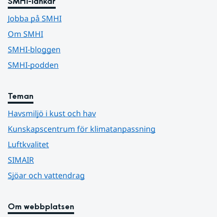
SMHI-länkar
Jobba på SMHI
Om SMHI
SMHI-bloggen
SMHI-podden
Teman
Havsmiljö i kust och hav
Kunskapscentrum för klimatanpassning
Luftkvalitet
SIMAIR
Sjöar och vattendrag
Om webbplatsen