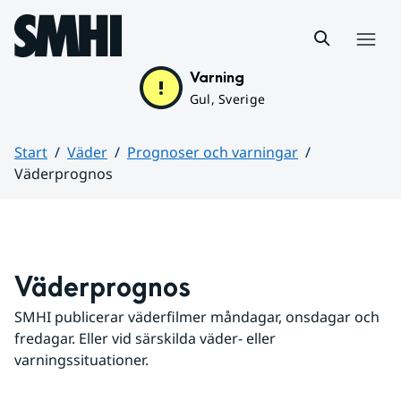
Hoppa till sidans innehåll
Meny
Varning
Gul, Sverige
Start
Väder
Prognoser och varningar
Väderprognos
Huvudinnehåll
Väderprognos
SMHI publicerar väderfilmer måndagar, onsdagar och 
fredagar. Eller vid särskilda väder- eller 
varningssituationer.