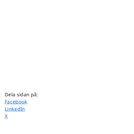
Dela sidan på
:
Dela sidan på
Facebook
Dela sidan på
LinkedIn
Dela sidan på
X