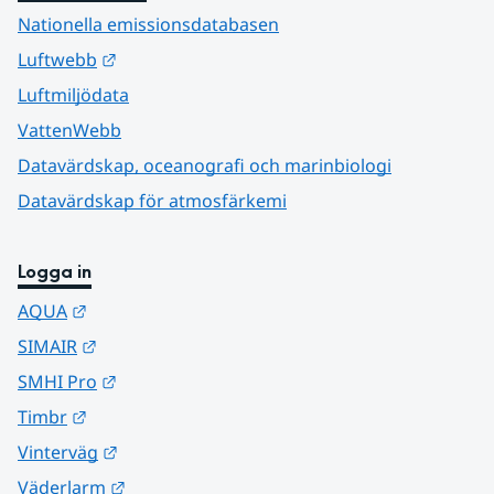
Nationella emissionsdatabasen
Länk till annan webbplats.
Luftwebb
Luftmiljödata
VattenWebb
Datavärdskap, oceanografi och marinbiologi
Datavärdskap för atmosfärkemi
Logga in
Länk till annan webbplats.
AQUA
Länk till annan webbplats.
SIMAIR
Länk till annan webbplats.
SMHI Pro
Länk till annan webbplats.
Timbr
Länk till annan webbplats.
Vinterväg
Länk till annan webbplats.
Väderlarm