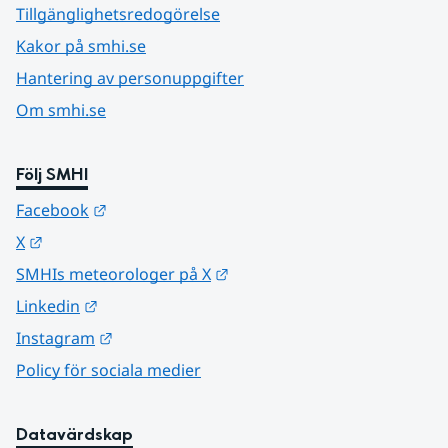
Tillgänglighetsredogörelse
Kakor på smhi.se
Hantering av personuppgifter
Om smhi.se
Följ SMHI
Länk till annan webbplats.
Facebook
Länk till annan webbplats.
X
Länk till annan webbplats.
SMHIs meteorologer på X
Länk till annan webbplats.
Linkedin
Länk till annan webbplats.
Instagram
Policy för sociala medier
Datavärdskap