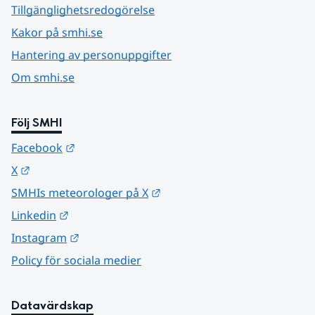
Tillgänglighetsredogörelse
Kakor på smhi.se
Hantering av personuppgifter
Om smhi.se
Följ SMHI
Länk till annan webbplats.
Facebook
Länk till annan webbplats.
X
Länk till annan webbplats.
SMHIs meteorologer på X
Länk till annan webbplats.
Linkedin
Länk till annan webbplats.
Instagram
Policy för sociala medier
Datavärdskap