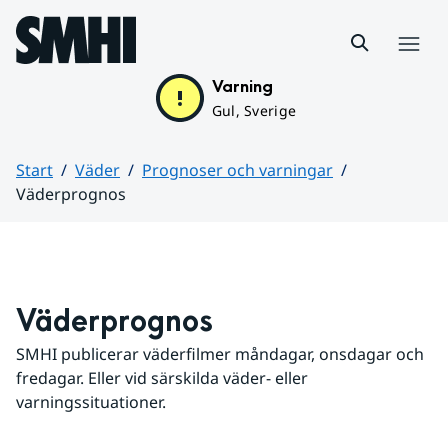
Hoppa till sidans innehåll
Meny
Varning
Gul, Sverige
Start
Väder
Prognoser och varningar
Väderprognos
Huvudinnehåll
Väderprognos
SMHI publicerar väderfilmer måndagar, onsdagar och 
fredagar. Eller vid särskilda väder- eller 
varningssituationer.