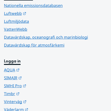
Nationella emissionsdatabasen
Länk till annan webbplats.
Luftwebb
Luftmiljödata
VattenWebb
Datavärdskap, oceanografi och marinbiologi
Datavärdskap för atmosfärkemi
Logga in
Länk till annan webbplats.
AQUA
Länk till annan webbplats.
SIMAIR
Länk till annan webbplats.
SMHI Pro
Länk till annan webbplats.
Timbr
Länk till annan webbplats.
Vinterväg
Länk till annan webbplats.
Väderlarm