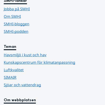
SMHI-länkar
Jobba på SMHI
Om SMHI
SMHI-bloggen
SMHI-podden
Teman
Havsmiljö i kust och hav
Kunskapscentrum för klimatanpassning
Luftkvalitet
SIMAIR
Sjöar och vattendrag
Om webbplatsen