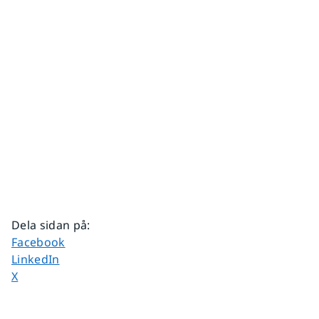
Dela sidan på
:
Dela sidan på
Facebook
Dela sidan på
LinkedIn
Dela sidan på
X