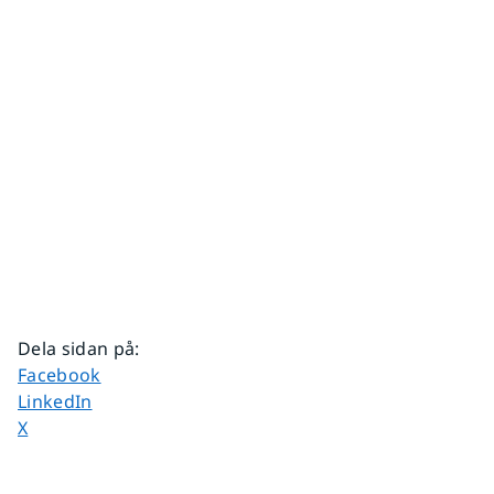
Dela sidan på
:
Dela sidan på
Facebook
Dela sidan på
LinkedIn
Dela sidan på
X