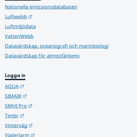
Nationella emissionsdatabasen
Länk till annan webbplats.
Luftwebb
Luftmiljödata
VattenWebb
Datavärdskap, oceanografi och marinbiologi
Datavärdskap för atmosfärkemi
Logga in
Länk till annan webbplats.
AQUA
Länk till annan webbplats.
SIMAIR
Länk till annan webbplats.
SMHI Pro
Länk till annan webbplats.
Timbr
Länk till annan webbplats.
Vinterväg
Länk till annan webbplats.
Väderlarm