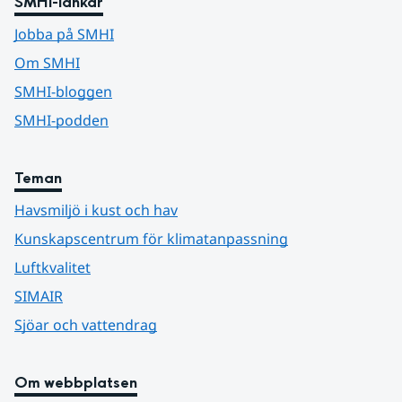
SMHI-länkar
Jobba på SMHI
Om SMHI
SMHI-bloggen
SMHI-podden
Teman
Havsmiljö i kust och hav
Kunskapscentrum för klimatanpassning
Luftkvalitet
SIMAIR
Sjöar och vattendrag
Om webbplatsen