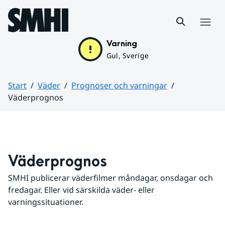
Hoppa till sidans innehåll
Meny
Varning
Gul, Sverige
Start
Väder
Prognoser och varningar
Väderprognos
Huvudinnehåll
Väderprognos
SMHI publicerar väderfilmer måndagar, onsdagar och 
fredagar. Eller vid särskilda väder- eller 
varningssituationer.