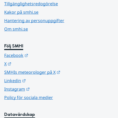
Tillgänglighetsredogörelse
Kakor på smhi.se
Hantering av personuppgifter
Om smhi.se
Följ SMHI
Länk till annan webbplats.
Facebook
Länk till annan webbplats.
X
Länk till annan webbplats.
SMHIs meteorologer på X
Länk till annan webbplats.
Linkedin
Länk till annan webbplats.
Instagram
Policy för sociala medier
Datavärdskap