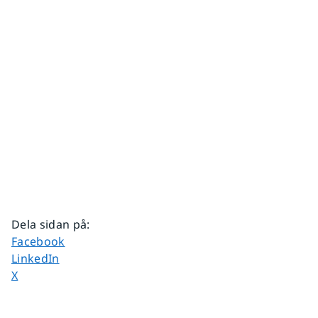
Dela sidan på
:
Dela sidan på
Facebook
Dela sidan på
LinkedIn
Dela sidan på
X