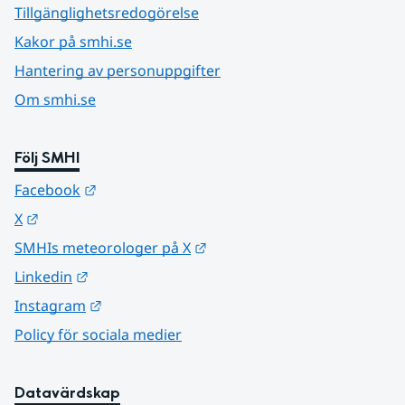
Tillgänglighetsredogörelse
Kakor på smhi.se
Hantering av personuppgifter
Om smhi.se
Följ SMHI
Länk till annan webbplats.
Facebook
Länk till annan webbplats.
X
Länk till annan webbplats.
SMHIs meteorologer på X
Länk till annan webbplats.
Linkedin
Länk till annan webbplats.
Instagram
Policy för sociala medier
Datavärdskap