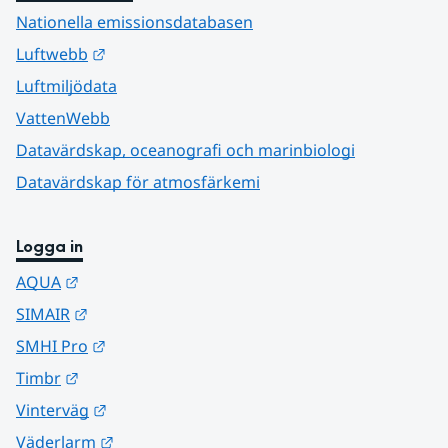
Nationella emissionsdatabasen
Länk till annan webbplats.
Luftwebb
Luftmiljödata
VattenWebb
Datavärdskap, oceanografi och marinbiologi
Datavärdskap för atmosfärkemi
Logga in
Länk till annan webbplats.
AQUA
Länk till annan webbplats.
SIMAIR
Länk till annan webbplats.
SMHI Pro
Länk till annan webbplats.
Timbr
Länk till annan webbplats.
Vinterväg
Länk till annan webbplats.
Väderlarm