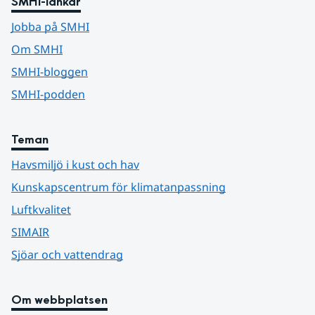
SMHI-länkar
Jobba på SMHI
Om SMHI
SMHI-bloggen
SMHI-podden
Teman
Havsmiljö i kust och hav
Kunskapscentrum för klimatanpassning
Luftkvalitet
SIMAIR
Sjöar och vattendrag
Om webbplatsen