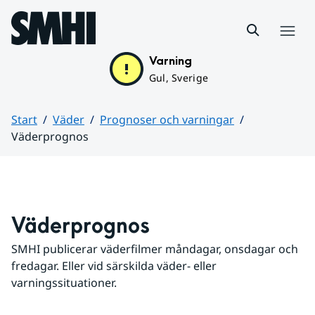
Hoppa till sidans innehåll
Meny
Varning
Gul, Sverige
Start
Väder
Prognoser och varningar
Väderprognos
Huvudinnehåll
Väderprognos
SMHI publicerar väderfilmer måndagar, onsdagar och 
fredagar. Eller vid särskilda väder- eller 
varningssituationer.