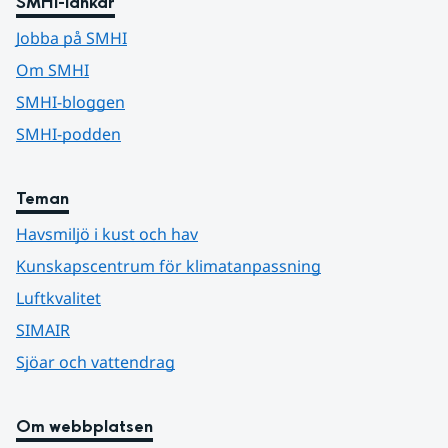
SMHI-länkar
Jobba på SMHI
Om SMHI
SMHI-bloggen
SMHI-podden
Teman
Havsmiljö i kust och hav
Kunskapscentrum för klimatanpassning
Luftkvalitet
SIMAIR
Sjöar och vattendrag
Om webbplatsen