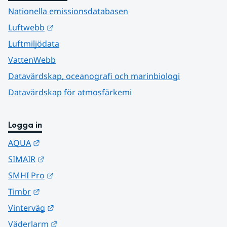
Nationella emissionsdatabasen
Länk till annan webbplats.
Luftwebb
Luftmiljödata
VattenWebb
Datavärdskap, oceanografi och marinbiologi
Datavärdskap för atmosfärkemi
Logga in
Länk till annan webbplats.
AQUA
Länk till annan webbplats.
SIMAIR
Länk till annan webbplats.
SMHI Pro
Länk till annan webbplats.
Timbr
Länk till annan webbplats.
Vinterväg
Länk till annan webbplats.
Väderlarm