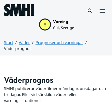
Hoppa till sidans innehåll
Meny
Varning
Gul, Sverige
Start
Väder
Prognoser och varningar
Väderprognos
Huvudinnehåll
Väderprognos
SMHI publicerar väderfilmer måndagar, onsdagar och 
fredagar. Eller vid särskilda väder- eller 
varningssituationer.