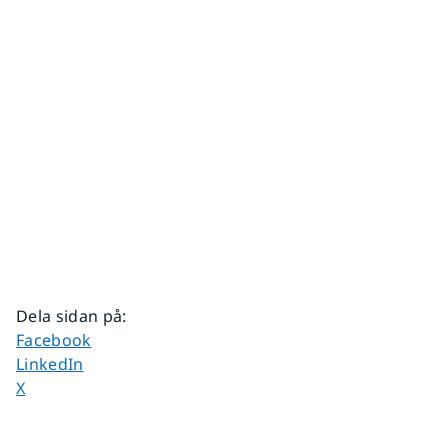
Dela sidan på
:
Dela sidan på
Facebook
Dela sidan på
LinkedIn
Dela sidan på
X