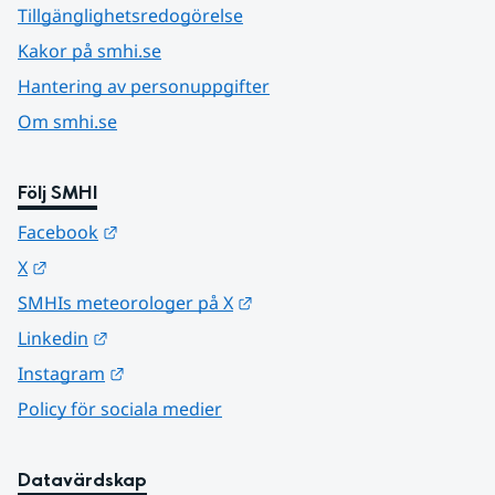
Tillgänglighetsredogörelse
Kakor på smhi.se
Hantering av personuppgifter
Om smhi.se
Följ SMHI
Länk till annan webbplats.
Facebook
Länk till annan webbplats.
X
Länk till annan webbplats.
SMHIs meteorologer på X
Länk till annan webbplats.
Linkedin
Länk till annan webbplats.
Instagram
Policy för sociala medier
Datavärdskap