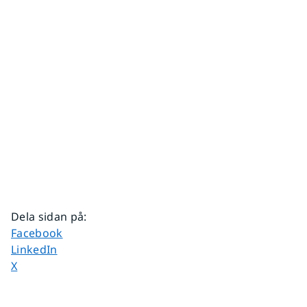
Dela sidan på
:
Dela sidan på
Facebook
Dela sidan på
LinkedIn
Dela sidan på
X