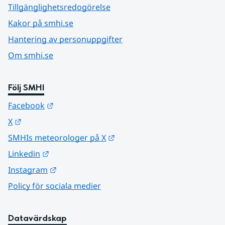
Tillgänglighetsredogörelse
Kakor på smhi.se
Hantering av personuppgifter
Om smhi.se
Följ SMHI
Länk till annan webbplats.
Facebook
Länk till annan webbplats.
X
Länk till annan webbplats.
SMHIs meteorologer på X
Länk till annan webbplats.
Linkedin
Länk till annan webbplats.
Instagram
Policy för sociala medier
Datavärdskap