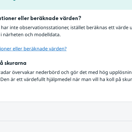
tioner eller beräknade värden?
r har inte observationsstationer, istället beräknas ett värde u
 i närheten och modelldata.
ioner eller beräknade värden?
på skurarna
radar övervakar nederbörd och gör det med hög upplösning 
Den är ett värdefullt hjälpmedel när man vill ha koll på sku