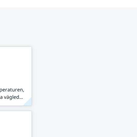
peraturen,
 vägled...