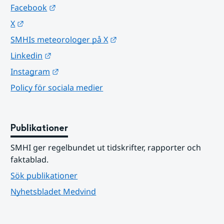
Länk till annan webbplats.
Facebook
Länk till annan webbplats.
X
Länk till annan webbplats.
SMHIs meteorologer på X
Länk till annan webbplats.
Linkedin
Länk till annan webbplats.
Instagram
Policy för sociala medier
Publikationer
SMHI ger regelbundet ut tidskrifter, rapporter och 
faktablad.
Sök publikationer
Nyhetsbladet Medvind