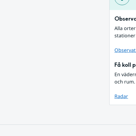
Observa
Alla orte
stationer
Observat
Få koll 
En väder
och rum. 
Radar