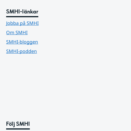
SMHI-länkar
Jobba på SMHI
Om SMHI
SMHI-bloggen
SMHI-podden
Följ SMHI