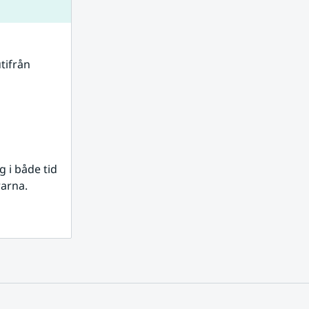
tifrån 
i både tid 
rarna.