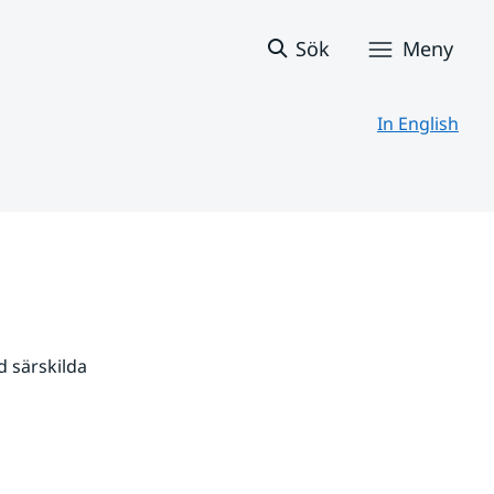
Sök
Meny
In English
 särskilda 