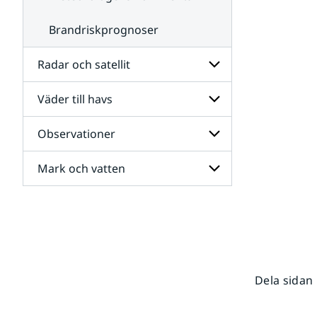
Brandriskprognoser
Radar och satellit
Väder till havs
Undersidor
för
Radar
Observationer
Undersidor
och
för
satellit
Väder
Mark och vatten
Undersidor
till
för
havs
Observationer
Undersidor
för
Mark
och
vatten
Dela sidan