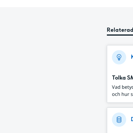
Relaterad
Tolka S
Vad bety
och hur s