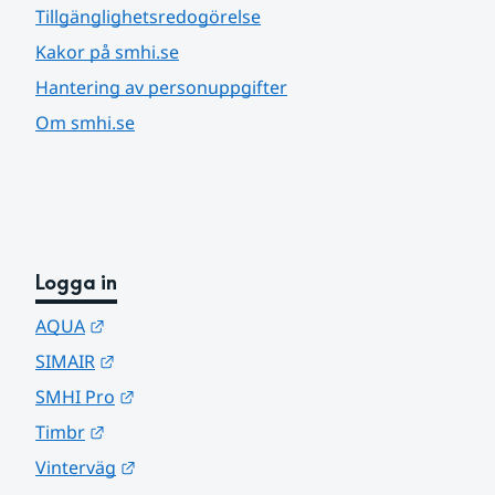
Tillgänglighetsredogörelse
Kakor på smhi.se
Hantering av personuppgifter
Om smhi.se
Logga in
Länk till annan webbplats.
AQUA
Länk till annan webbplats.
SIMAIR
Länk till annan webbplats.
SMHI Pro
Länk till annan webbplats.
Timbr
Länk till annan webbplats.
Vinterväg