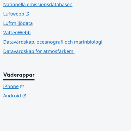
Nationella emissionsdatabasen
Länk till annan webbplats.
Luftwebb
Luftmiljödata
VattenWebb
Datavärdskap, oceanografi och marinbiologi
Datavärdskap för atmosfärkemi
Väderappar
Länk till annan webbplats.
iPhone
Länk till annan webbplats.
Android