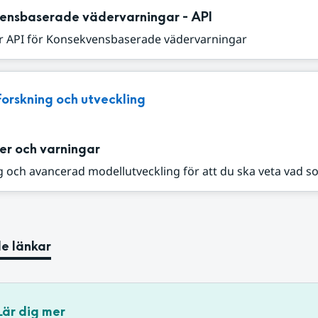
ensbaserade vädervarningar - API
r API för Konsekvensbaserade vädervarningar
Forskning och utveckling
er och varningar
 och avancerad modellutveckling för att du ska veta vad s
e länkar
Lär dig mer