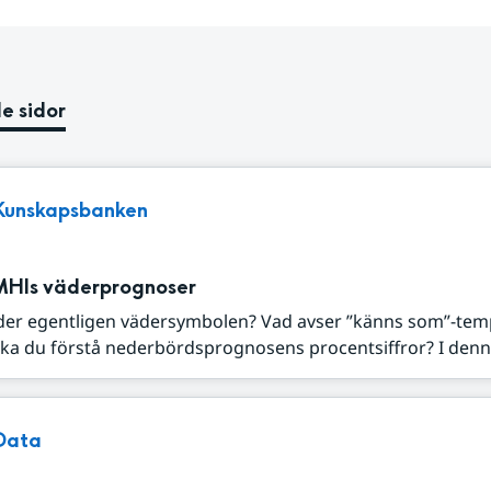
e sidor
Kunskapsbanken
MHIs väderprognoser
der egentligen vädersymbolen? Vad avser ”känns som”-tem
ka du förstå nederbördsprognosens procentsiffror? I denna
Data