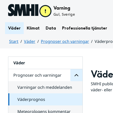
Hoppa till sidans innehåll
Varning
Gul, Sverige
Väder
Klimat
Data
Professionella tjänster
Start
Väder
Prognoser och varningar
Väderpr
varningar
och
Huvudinnehåll
Prognoser
för
Undersidor
Väder
Väde
Prognoser och varningar
SMHI public
Varningar och meddelanden
väder- eller
Väderprognos
Meteorologens kommentar