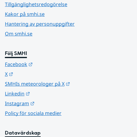
Tillgänglighetsredogörelse
Kakor på smhi.se
Hantering av personuppgifter
Om smhi.se
Följ SMHI
Länk till annan webbplats.
Facebook
Länk till annan webbplats.
X
Länk till annan webbplats.
SMHIs meteorologer på X
Länk till annan webbplats.
Linkedin
Länk till annan webbplats.
Instagram
Policy för sociala medier
Datavärdskap