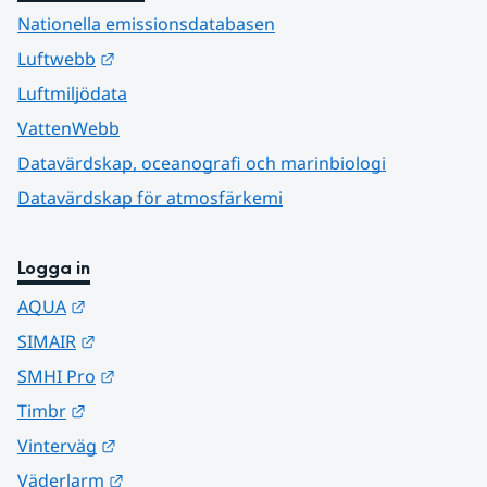
Nationella emissionsdatabasen
Länk till annan webbplats.
Luftwebb
Luftmiljödata
VattenWebb
Datavärdskap, oceanografi och marinbiologi
Datavärdskap för atmosfärkemi
Logga in
Länk till annan webbplats.
AQUA
Länk till annan webbplats.
SIMAIR
Länk till annan webbplats.
SMHI Pro
Länk till annan webbplats.
Timbr
Länk till annan webbplats.
Vinterväg
Länk till annan webbplats.
Väderlarm