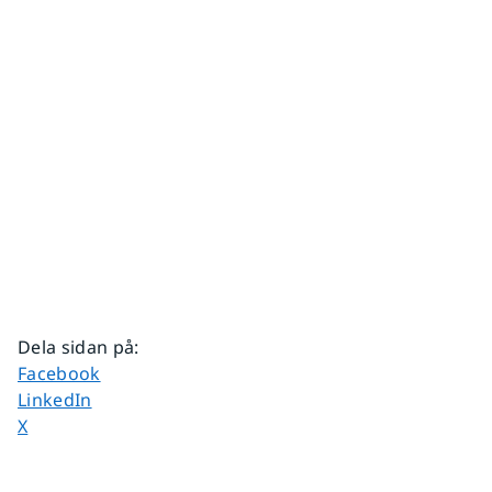
Dela sidan på
:
Dela sidan på
Facebook
Dela sidan på
LinkedIn
Dela sidan på
X