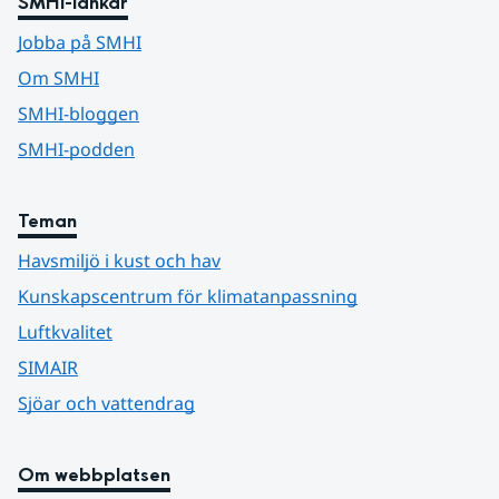
SMHI-länkar
Jobba på SMHI
Om SMHI
SMHI-bloggen
SMHI-podden
Teman
Havsmiljö i kust och hav
Kunskapscentrum för klimatanpassning
Luftkvalitet
SIMAIR
Sjöar och vattendrag
Om webbplatsen