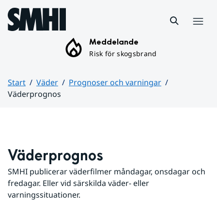
Hoppa till sidans innehåll
Meny
Meddelande
Risk för skogsbrand
Start
Väder
Prognoser och varningar
Väderprognos
Huvudinnehåll
Väderprognos
SMHI publicerar väderfilmer måndagar, onsdagar och 
fredagar. Eller vid särskilda väder- eller 
varningssituationer.