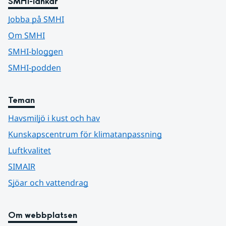
SMHI-länkar
Jobba på SMHI
Om SMHI
SMHI-bloggen
SMHI-podden
Teman
Havsmiljö i kust och hav
Kunskapscentrum för klimatanpassning
Luftkvalitet
SIMAIR
Sjöar och vattendrag
Om webbplatsen