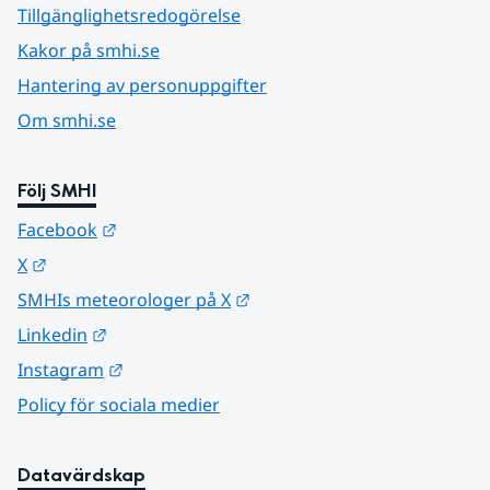
Tillgänglighetsredogörelse
Kakor på smhi.se
Hantering av personuppgifter
Om smhi.se
Följ SMHI
Länk till annan webbplats.
Facebook
Länk till annan webbplats.
X
Länk till annan webbplats.
SMHIs meteorologer på X
Länk till annan webbplats.
Linkedin
Länk till annan webbplats.
Instagram
Policy för sociala medier
Datavärdskap