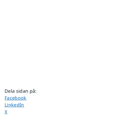
Dela sidan på
:
Dela sidan på
Facebook
Dela sidan på
LinkedIn
Dela sidan på
X