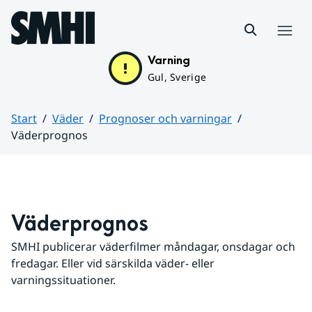
Hoppa till sidans innehåll
Meny
Varning
Gul, Sverige
Start
Väder
Prognoser och varningar
Väderprognos
Huvudinnehåll
Väderprognos
SMHI publicerar väderfilmer måndagar, onsdagar och 
fredagar. Eller vid särskilda väder- eller 
varningssituationer.