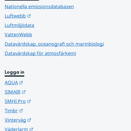
Nationella emissionsdatabasen
Länk till annan webbplats.
Luftwebb
Luftmiljödata
VattenWebb
Datavärdskap, oceanografi och marinbiologi
Datavärdskap för atmosfärkemi
Logga in
Länk till annan webbplats.
AQUA
Länk till annan webbplats.
SIMAIR
Länk till annan webbplats.
SMHI Pro
Länk till annan webbplats.
Timbr
Länk till annan webbplats.
Vinterväg
Länk till annan webbplats.
Väderlarm