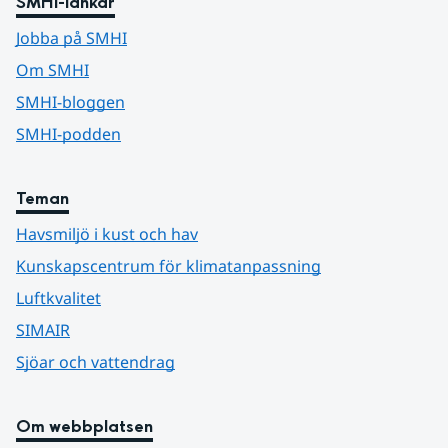
SMHI-länkar
Jobba på SMHI
Om SMHI
SMHI-bloggen
SMHI-podden
Teman
Havsmiljö i kust och hav
Kunskapscentrum för klimatanpassning
Luftkvalitet
SIMAIR
Sjöar och vattendrag
Om webbplatsen