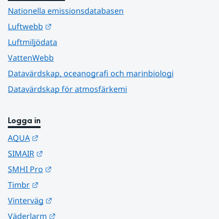
Nationella emissionsdatabasen
Länk till annan webbplats.
Luftwebb
Luftmiljödata
VattenWebb
Datavärdskap, oceanografi och marinbiologi
Datavärdskap för atmosfärkemi
Logga in
Länk till annan webbplats.
AQUA
Länk till annan webbplats.
SIMAIR
Länk till annan webbplats.
SMHI Pro
Länk till annan webbplats.
Timbr
Länk till annan webbplats.
Vinterväg
Länk till annan webbplats.
Väderlarm