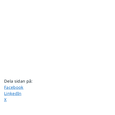
Dela sidan på
:
Dela sidan på
Facebook
Dela sidan på
LinkedIn
Dela sidan på
X