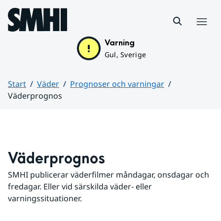
Hoppa till sidans innehåll
Meny
Varning
Gul, Sverige
Start
Väder
Prognoser och varningar
Väderprognos
Huvudinnehåll
Väderprognos
SMHI publicerar väderfilmer måndagar, onsdagar och 
fredagar. Eller vid särskilda väder- eller 
varningssituationer.