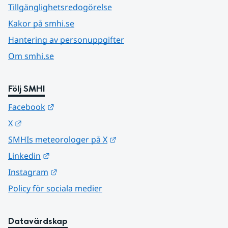
Tillgänglighetsredogörelse
Kakor på smhi.se
Hantering av personuppgifter
Om smhi.se
Följ SMHI
Länk till annan webbplats.
Facebook
Länk till annan webbplats.
X
Länk till annan webbplats.
SMHIs meteorologer på X
Länk till annan webbplats.
Linkedin
Länk till annan webbplats.
Instagram
Policy för sociala medier
Datavärdskap