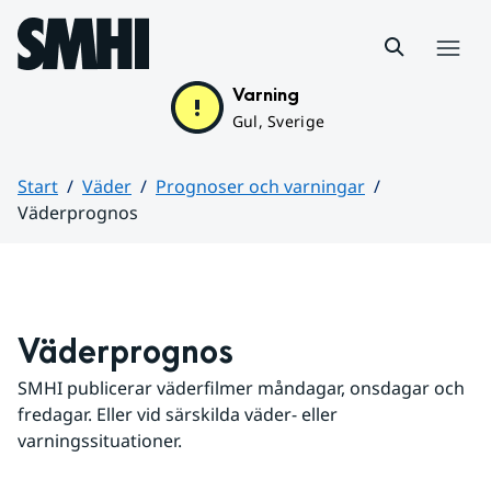
Hoppa till sidans innehåll
Meny
Varning
Gul, Sverige
Start
Väder
Prognoser och varningar
Väderprognos
Huvudinnehåll
Väderprognos
SMHI publicerar väderfilmer måndagar, onsdagar och 
fredagar. Eller vid särskilda väder- eller 
varningssituationer.