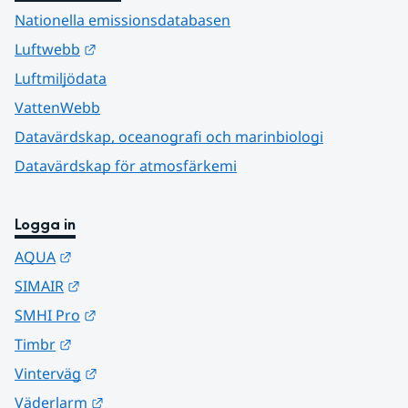
Nationella emissionsdatabasen
Länk till annan webbplats.
Luftwebb
Luftmiljödata
VattenWebb
Datavärdskap, oceanografi och marinbiologi
Datavärdskap för atmosfärkemi
Logga in
Länk till annan webbplats.
AQUA
Länk till annan webbplats.
SIMAIR
Länk till annan webbplats.
SMHI Pro
Länk till annan webbplats.
Timbr
Länk till annan webbplats.
Vinterväg
Länk till annan webbplats.
Väderlarm