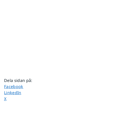
Dela sidan på
:
Dela sidan på
Facebook
Dela sidan på
LinkedIn
Dela sidan på
X