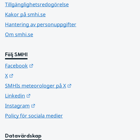
Tillgänglighetsredogörelse
Kakor på smhi.se
Hantering av personuppgifter
Om smhi.se
Följ SMHI
Länk till annan webbplats.
Facebook
Länk till annan webbplats.
X
Länk till annan webbplats.
SMHIs meteorologer på X
Länk till annan webbplats.
Linkedin
Länk till annan webbplats.
Instagram
Policy för sociala medier
Datavärdskap