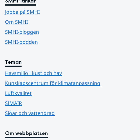
SMHI-länkar
Jobba på SMHI
Om SMHI
SMHI-bloggen
SMHI-podden
Teman
Havsmiljö i kust och hav
Kunskapscentrum för klimatanpassning
Luftkvalitet
SIMAIR
Sjöar och vattendrag
Om webbplatsen