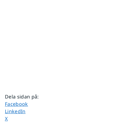
Dela sidan på
:
Dela sidan på
Facebook
Dela sidan på
LinkedIn
Dela sidan på
X