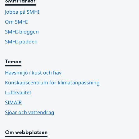
SMHI-länkar
Jobba på SMHI
Om SMHI
SMHI-bloggen
SMHI-podden
Teman
Havsmiljö i kust och hav
Kunskapscentrum för klimatanpassning
Luftkvalitet
SIMAIR
Sjöar och vattendrag
Om webbplatsen