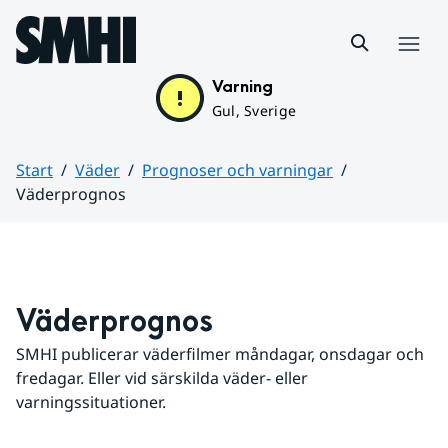
Hoppa till sidans innehåll
Meny
Varning
Gul, Sverige
Start
Väder
Prognoser och varningar
Väderprognos
Huvudinnehåll
Väderprognos
SMHI publicerar väderfilmer måndagar, onsdagar och 
fredagar. Eller vid särskilda väder- eller 
varningssituationer.