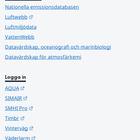
Nationella emissionsdatabasen
Länk till annan webbplats.
Luftwebb
Luftmiljödata
VattenWebb
Datavärdskap, oceanografi och marinbiologi
Datavärdskap för atmosfärkemi
Logga in
Länk till annan webbplats.
AQUA
Länk till annan webbplats.
SIMAIR
Länk till annan webbplats.
SMHI Pro
Länk till annan webbplats.
Timbr
Länk till annan webbplats.
Vinterväg
Länk till annan webbplats.
Väderlarm