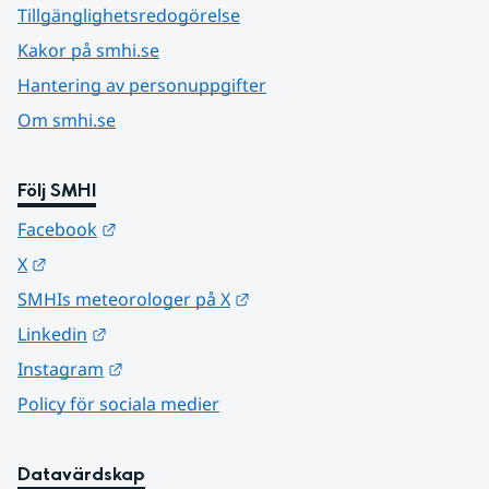
Tillgänglighetsredogörelse
Kakor på smhi.se
Hantering av personuppgifter
Om smhi.se
Följ SMHI
Länk till annan webbplats.
Facebook
Länk till annan webbplats.
X
Länk till annan webbplats.
SMHIs meteorologer på X
Länk till annan webbplats.
Linkedin
Länk till annan webbplats.
Instagram
Policy för sociala medier
Datavärdskap