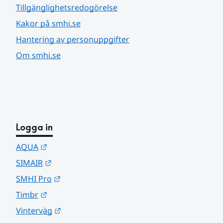
Tillgänglighetsredogörelse
Kakor på smhi.se
Hantering av personuppgifter
Om smhi.se
Logga in
Länk till annan webbplats.
AQUA
Länk till annan webbplats.
SIMAIR
Länk till annan webbplats.
SMHI Pro
Länk till annan webbplats.
Timbr
Länk till annan webbplats.
Vinterväg