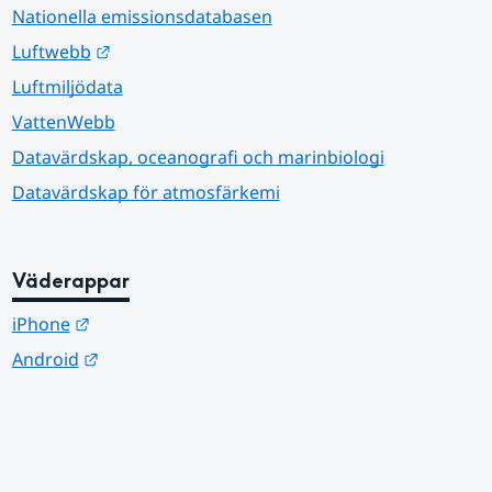
Nationella emissionsdatabasen
Länk till annan webbplats.
Luftwebb
Luftmiljödata
VattenWebb
Datavärdskap, oceanografi och marinbiologi
Datavärdskap för atmosfärkemi
Väderappar
Länk till annan webbplats.
iPhone
Länk till annan webbplats.
Android