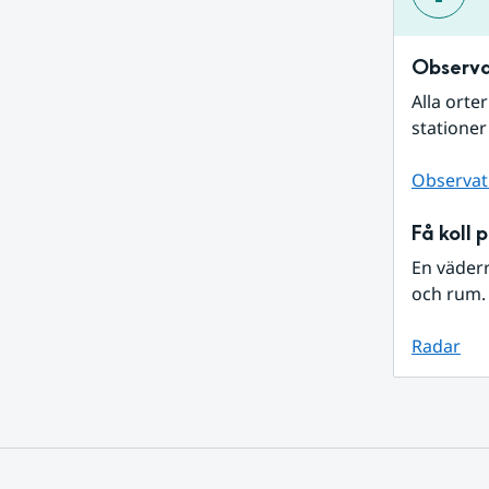
Observa
Alla orte
stationer
Observat
Få koll 
En väder
och rum. 
Radar