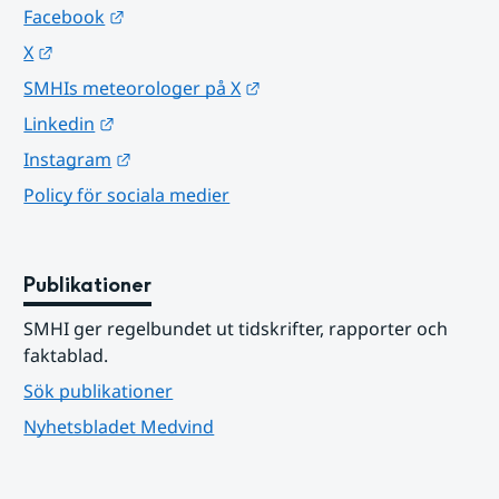
Länk till annan webbplats.
Facebook
Länk till annan webbplats.
X
Länk till annan webbplats.
SMHIs meteorologer på X
Länk till annan webbplats.
Linkedin
Länk till annan webbplats.
Instagram
Policy för sociala medier
Publikationer
SMHI ger regelbundet ut tidskrifter, rapporter och 
faktablad.
Sök publikationer
Nyhetsbladet Medvind