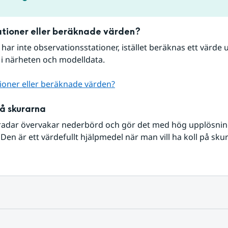
tioner eller beräknade värden?
r har inte observationsstationer, istället beräknas ett värde u
 i närheten och modelldata.
ioner eller beräknade värden?
på skurarna
radar övervakar nederbörd och gör det med hög upplösning 
Den är ett värdefullt hjälpmedel när man vill ha koll på sku