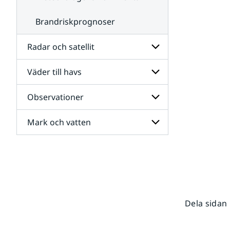
Brandriskprognoser
Radar och satellit
Väder till havs
Undersidor
för
Radar
Observationer
Undersidor
och
för
satellit
Väder
Mark och vatten
Undersidor
till
för
havs
Observationer
Undersidor
för
Mark
och
vatten
Dela sidan