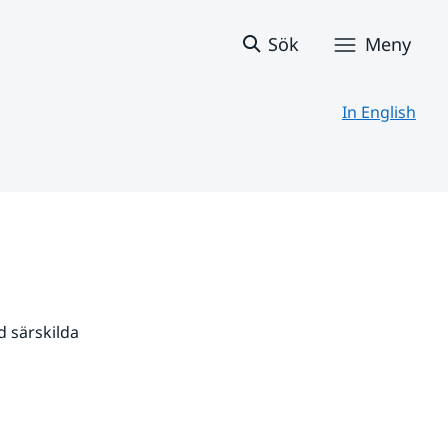
Sök
Meny
In English
 särskilda 