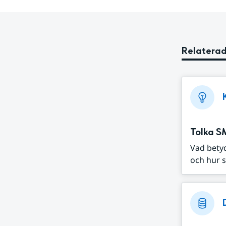
Relaterad
Tolka S
Vad bety
och hur s