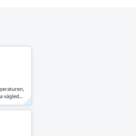
peraturen,
 vägled...