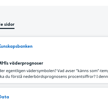
e sidor
Kunskapsbanken
MHIs väderprognoser
der egentligen vädersymbolen? Vad avser ”känns som”-tem
ka du förstå nederbördsprognosens procentsiffror? I denna
Data