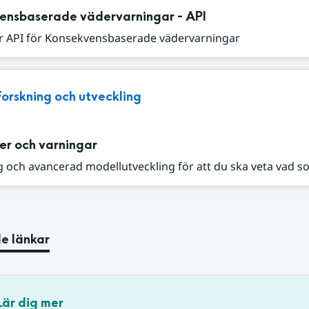
ensbaserade vädervarningar - API
r API för Konsekvensbaserade vädervarningar
Forskning och utveckling
er och varningar
 och avancerad modellutveckling för att du ska veta vad s
e länkar
Lär dig mer