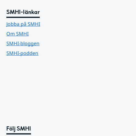
SMHI-länkar
Jobba på SMHI
Om SMHI
SMHI-bloggen
SMHI-podden
Följ SMHI