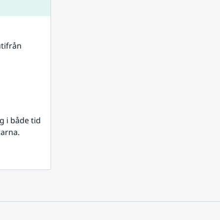
tifrån 
i både tid 
rarna.