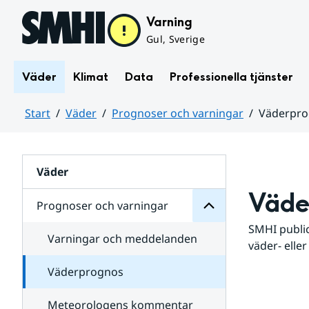
Hoppa till sidans innehåll
Varning
Gul, Sverige
Väder
Klimat
Data
Professionella tjänster
Start
Väder
Prognoser och varningar
Väderpr
varningar
och
Huvudinnehåll
Prognoser
för
Undersidor
Väder
Väde
Prognoser och varningar
SMHI public
Varningar och meddelanden
väder- eller
Väderprognos
Meteorologens kommentar