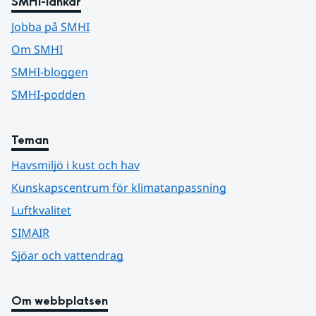
SMHI-länkar
Jobba på SMHI
Om SMHI
SMHI-bloggen
SMHI-podden
Teman
Havsmiljö i kust och hav
Kunskapscentrum för klimatanpassning
Luftkvalitet
SIMAIR
Sjöar och vattendrag
Om webbplatsen