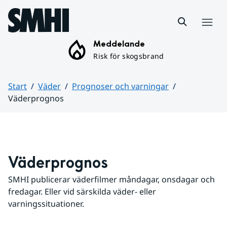
Hoppa till sidans innehåll
Meny
Meddelande
Risk för skogsbrand
Start
Väder
Prognoser och varningar
Väderprognos
Huvudinnehåll
Väderprognos
SMHI publicerar väderfilmer måndagar, onsdagar och 
fredagar. Eller vid särskilda väder- eller 
varningssituationer.