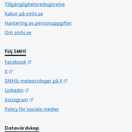
Tillgänglighetsredogörelse
Kakor på smhi.se
Hantering av personuppgifter
Om smhi.se
Följ SMHI
Länk till annan webbplats.
Facebook
Länk till annan webbplats.
X
Länk till annan webbplats.
SMHIs meteorologer på X
Länk till annan webbplats.
Linkedin
Länk till annan webbplats.
Instagram
Policy för sociala medier
Datavärdskap