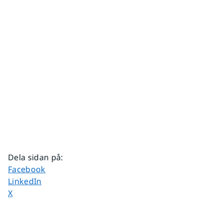
Dela sidan på
:
Dela sidan på
Facebook
Dela sidan på
LinkedIn
Dela sidan på
X