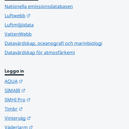
Nationella emissionsdatabasen
Länk till annan webbplats.
Luftwebb
Luftmiljödata
VattenWebb
Datavärdskap, oceanografi och marinbiologi
Datavärdskap för atmosfärkemi
Logga in
Länk till annan webbplats.
AQUA
Länk till annan webbplats.
SIMAIR
Länk till annan webbplats.
SMHI Pro
Länk till annan webbplats.
Timbr
Länk till annan webbplats.
Vinterväg
Länk till annan webbplats.
Väderlarm