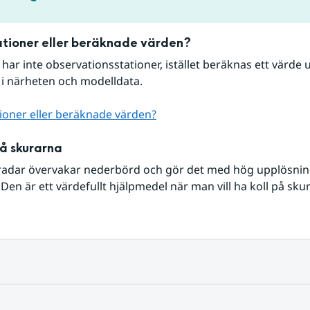
tioner eller beräknade värden?
r har inte observationsstationer, istället beräknas ett värde u
 i närheten och modelldata.
ioner eller beräknade värden?
på skurarna
radar övervakar nederbörd och gör det med hög upplösning 
Den är ett värdefullt hjälpmedel när man vill ha koll på sku