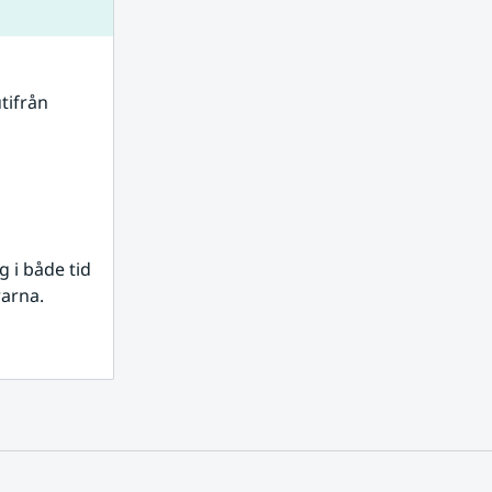
tifrån 
i både tid 
rarna.