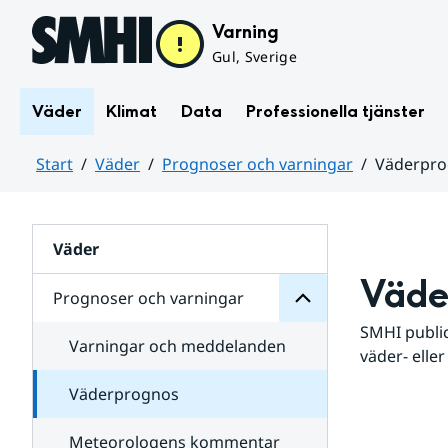
Hoppa till sidans innehåll
Varning
Gul, Sverige
Väder
Klimat
Data
Professionella tjänster
Start
Väder
Prognoser och varningar
Väderpr
varningar
och
Huvudinnehåll
Prognoser
för
Undersidor
Väder
Väde
Prognoser och varningar
SMHI public
Varningar och meddelanden
väder- eller
Väderprognos
Meteorologens kommentar