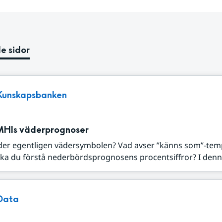
e sidor
Kunskapsbanken
MHIs väderprognoser
der egentligen vädersymbolen? Vad avser ”känns som”-tem
ka du förstå nederbördsprognosens procentsiffror? I denna
Data