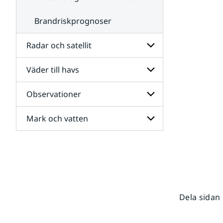
Brandriskprognoser
Radar och satellit
Väder till havs
Undersidor
för
Radar
Observationer
Undersidor
och
för
satellit
Väder
Mark och vatten
Undersidor
till
för
havs
Observationer
Undersidor
för
Mark
och
vatten
Dela sidan