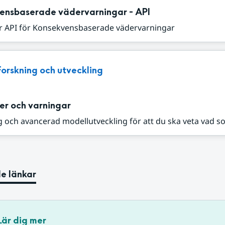
ensbaserade vädervarningar - API
r API för Konsekvensbaserade vädervarningar
Forskning och utveckling
er och varningar
 och avancerad modellutveckling för att du ska veta vad s
e länkar
Lär dig mer