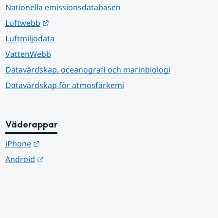
Nationella emissionsdatabasen
Länk till annan webbplats.
Luftwebb
Luftmiljödata
VattenWebb
Datavärdskap, oceanografi och marinbiologi
Datavärdskap för atmosfärkemi
Väderappar
Länk till annan webbplats.
iPhone
Länk till annan webbplats.
Android