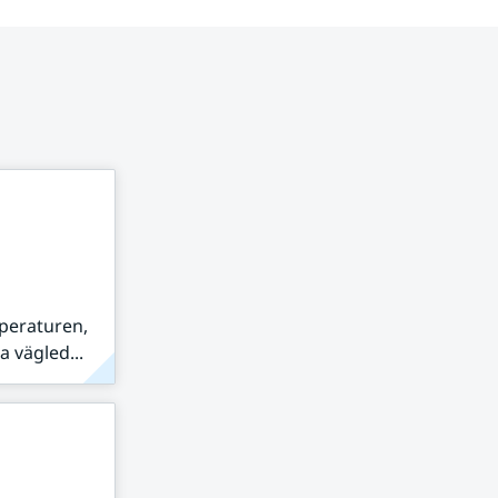
peraturen,
 vägled...