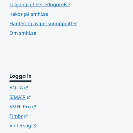
Tillgänglighetsredogörelse
Kakor på smhi.se
Hantering av personuppgifter
Om smhi.se
Logga in
Länk till annan webbplats.
AQUA
Länk till annan webbplats.
SIMAIR
Länk till annan webbplats.
SMHI Pro
Länk till annan webbplats.
Timbr
Länk till annan webbplats.
Vinterväg