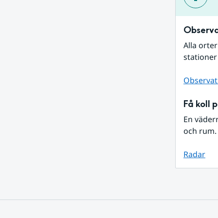
Observa
Alla orte
stationer
Observat
Få koll 
En väder
och rum. 
Radar