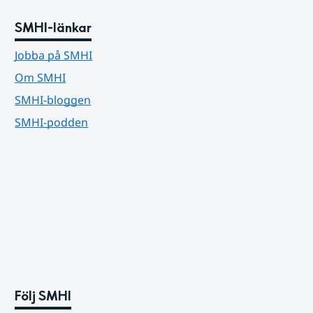
SMHI-länkar
Jobba på SMHI
Om SMHI
SMHI-bloggen
SMHI-podden
Följ SMHI