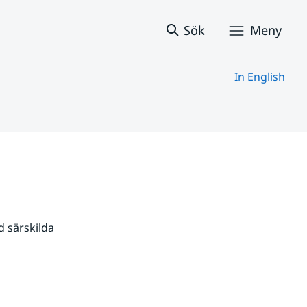
Sök
Meny
In English
 särskilda 