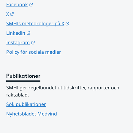
Länk till annan webbplats.
Facebook
Länk till annan webbplats.
X
Länk till annan webbplats.
SMHIs meteorologer på X
Länk till annan webbplats.
Linkedin
Länk till annan webbplats.
Instagram
Policy för sociala medier
Publikationer
SMHI ger regelbundet ut tidskrifter, rapporter och 
faktablad.
Sök publikationer
Nyhetsbladet Medvind