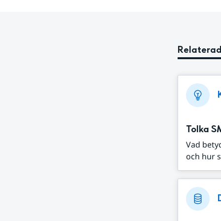
Relaterad
Tolka S
Vad bety
och hur s