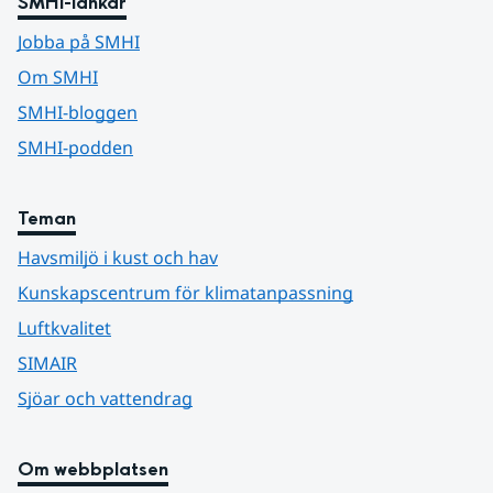
SMHI-länkar
Jobba på SMHI
Om SMHI
SMHI-bloggen
SMHI-podden
Teman
Havsmiljö i kust och hav
Kunskapscentrum för klimatanpassning
Luftkvalitet
SIMAIR
Sjöar och vattendrag
Om webbplatsen