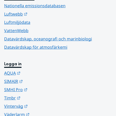
Nationella emissionsdatabasen
Länk till annan webbplats.
Luftwebb
Luftmiljödata
VattenWebb
Datavärdskap, oceanografi och marinbiologi
Datavärdskap för atmosfärkemi
Logga in
Länk till annan webbplats.
AQUA
Länk till annan webbplats.
SIMAIR
Länk till annan webbplats.
SMHI Pro
Länk till annan webbplats.
Timbr
Länk till annan webbplats.
Vinterväg
Länk till annan webbplats.
Väderlarm