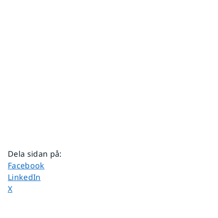
Dela sidan på
:
Dela sidan på
Facebook
Dela sidan på
LinkedIn
Dela sidan på
X