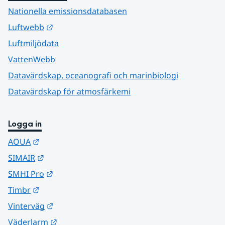
Nationella emissionsdatabasen
Länk till annan webbplats.
Luftwebb
Luftmiljödata
VattenWebb
Datavärdskap, oceanografi och marinbiologi
Datavärdskap för atmosfärkemi
Logga in
Länk till annan webbplats.
AQUA
Länk till annan webbplats.
SIMAIR
Länk till annan webbplats.
SMHI Pro
Länk till annan webbplats.
Timbr
Länk till annan webbplats.
Vinterväg
Länk till annan webbplats.
Väderlarm