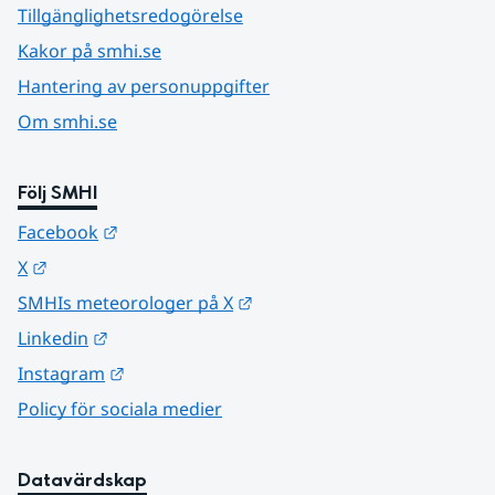
Tillgänglighetsredogörelse
Kakor på smhi.se
Hantering av personuppgifter
Om smhi.se
Följ SMHI
Länk till annan webbplats.
Facebook
Länk till annan webbplats.
X
Länk till annan webbplats.
SMHIs meteorologer på X
Länk till annan webbplats.
Linkedin
Länk till annan webbplats.
Instagram
Policy för sociala medier
Datavärdskap