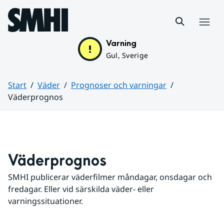
Hoppa till sidans innehåll
Meny
Varning
Gul, Sverige
Start
Väder
Prognoser och varningar
Väderprognos
Huvudinnehåll
Väderprognos
SMHI publicerar väderfilmer måndagar, onsdagar och 
fredagar. Eller vid särskilda väder- eller 
varningssituationer.