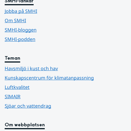
SMHI-länkar
Jobba på SMHI
Om SMHI
SMHI-bloggen
SMHI-podden
Teman
Havsmiljö i kust och hav
Kunskapscentrum för klimatanpassning
Luftkvalitet
SIMAIR
Sjöar och vattendrag
Om webbplatsen