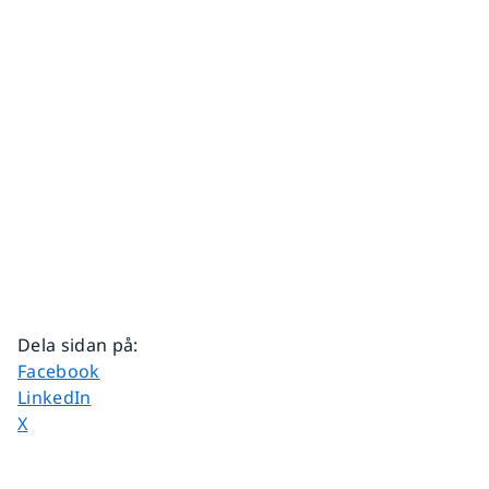
Dela sidan på
:
Dela sidan på
Facebook
Dela sidan på
LinkedIn
Dela sidan på
X