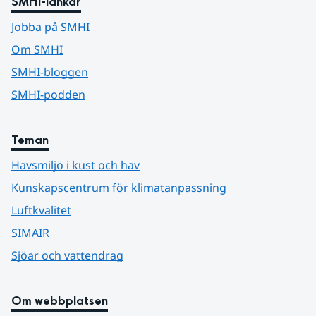
SMHI-länkar
Jobba på SMHI
Om SMHI
SMHI-bloggen
SMHI-podden
Teman
Havsmiljö i kust och hav
Kunskapscentrum för klimatanpassning
Luftkvalitet
SIMAIR
Sjöar och vattendrag
Om webbplatsen