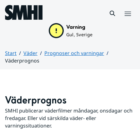
Hoppa till sidans innehåll
Meny
Varning
Gul, Sverige
Start
Väder
Prognoser och varningar
Väderprognos
Huvudinnehåll
Väderprognos
SMHI publicerar väderfilmer måndagar, onsdagar och 
fredagar. Eller vid särskilda väder- eller 
varningssituationer.