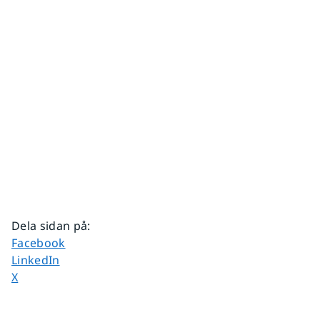
Dela sidan på
:
Dela sidan på
Facebook
Dela sidan på
LinkedIn
Dela sidan på
X