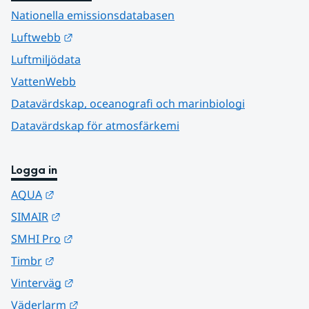
Nationella emissionsdatabasen
Länk till annan webbplats.
Luftwebb
Luftmiljödata
VattenWebb
Datavärdskap, oceanografi och marinbiologi
Datavärdskap för atmosfärkemi
Logga in
Länk till annan webbplats.
AQUA
Länk till annan webbplats.
SIMAIR
Länk till annan webbplats.
SMHI Pro
Länk till annan webbplats.
Timbr
Länk till annan webbplats.
Vinterväg
Länk till annan webbplats.
Väderlarm