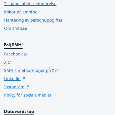
Tillgänglighetsredogörelse
Kakor på smhi.se
Hantering av personuppgifter
Om smhi.se
Följ SMHI
Länk till annan webbplats.
Facebook
Länk till annan webbplats.
X
Länk till annan webbplats.
SMHIs meteorologer på X
Länk till annan webbplats.
Linkedin
Länk till annan webbplats.
Instagram
Policy för sociala medier
Datavärdskap