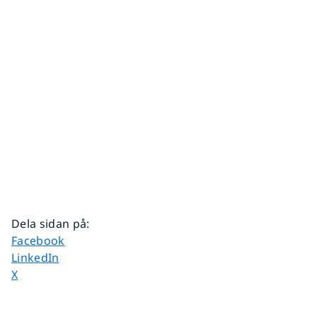
Dela sidan på
:
Dela sidan på
Facebook
Dela sidan på
LinkedIn
Dela sidan på
X