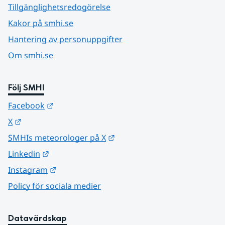
Tillgänglighetsredogörelse
Kakor på smhi.se
Hantering av personuppgifter
Om smhi.se
Följ SMHI
Länk till annan webbplats.
Facebook
Länk till annan webbplats.
X
Länk till annan webbplats.
SMHIs meteorologer på X
Länk till annan webbplats.
Linkedin
Länk till annan webbplats.
Instagram
Policy för sociala medier
Datavärdskap