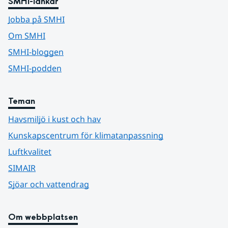
SMHI-länkar
Jobba på SMHI
Om SMHI
SMHI-bloggen
SMHI-podden
Teman
Havsmiljö i kust och hav
Kunskapscentrum för klimatanpassning
Luftkvalitet
SIMAIR
Sjöar och vattendrag
Om webbplatsen