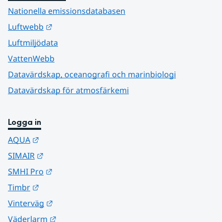
Nationella emissionsdatabasen
Länk till annan webbplats.
Luftwebb
Luftmiljödata
VattenWebb
Datavärdskap, oceanografi och marinbiologi
Datavärdskap för atmosfärkemi
Logga in
Länk till annan webbplats.
AQUA
Länk till annan webbplats.
SIMAIR
Länk till annan webbplats.
SMHI Pro
Länk till annan webbplats.
Timbr
Länk till annan webbplats.
Vinterväg
Länk till annan webbplats.
Väderlarm