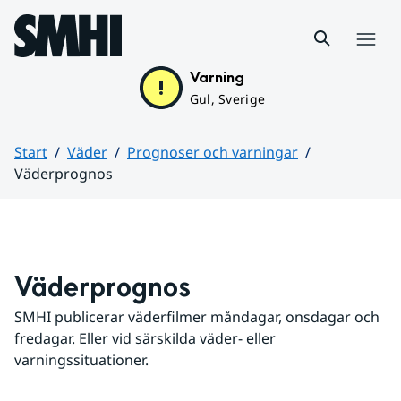
Hoppa till sidans innehåll
Meny
Varning
Gul, Sverige
Start
Väder
Prognoser och varningar
Väderprognos
Huvudinnehåll
Väderprognos
SMHI publicerar väderfilmer måndagar, onsdagar och 
fredagar. Eller vid särskilda väder- eller 
varningssituationer.