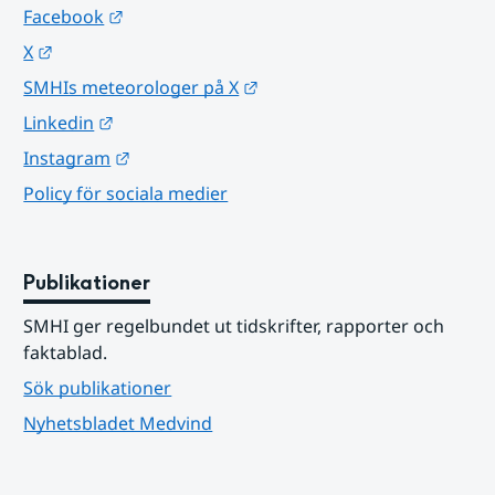
Länk till annan webbplats.
Facebook
Länk till annan webbplats.
X
Länk till annan webbplats.
SMHIs meteorologer på X
Länk till annan webbplats.
Linkedin
Länk till annan webbplats.
Instagram
Policy för sociala medier
Publikationer
SMHI ger regelbundet ut tidskrifter, rapporter och 
faktablad.
Sök publikationer
Nyhetsbladet Medvind