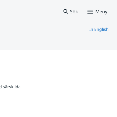
Sök
Meny
In English
 särskilda 