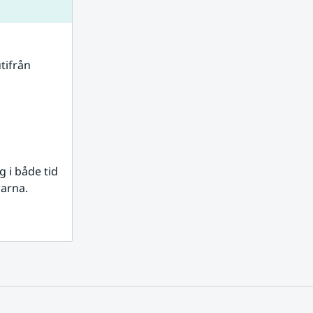
tifrån 
i både tid 
rarna.