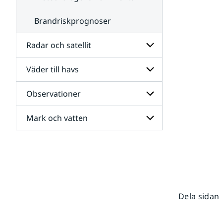
Brandriskprognoser
Radar och satellit
Väder till havs
Undersidor
för
Radar
Observationer
Undersidor
och
för
satellit
Väder
Mark och vatten
Undersidor
till
för
havs
Observationer
Undersidor
för
Mark
och
vatten
Dela sidan