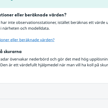
tioner eller beräknade värden?
r har inte observationsstationer, istället beräknas ett värde u
 i närheten och modelldata.
ioner eller beräknade värden?
på skurarna
radar övervakar nederbörd och gör det med hög upplösning 
Den är ett värdefullt hjälpmedel när man vill ha koll på sku