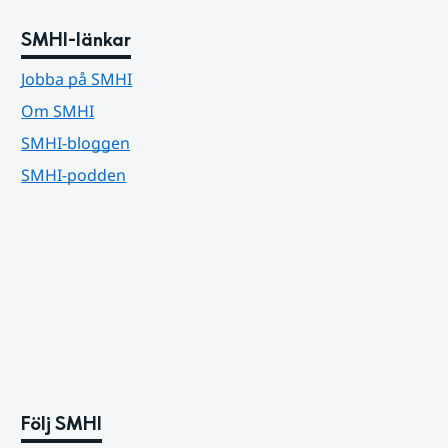
SMHI-länkar
Jobba på SMHI
Om SMHI
SMHI-bloggen
SMHI-podden
Följ SMHI