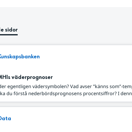
e sidor
Kunskapsbanken
MHIs väderprognoser
der egentligen vädersymbolen? Vad avser ”känns som”-tem
ka du förstå nederbördsprognosens procentsiffror? I denna
Data