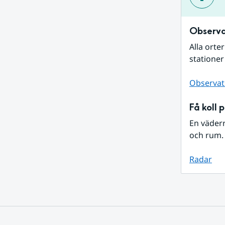
Observa
Alla orte
stationer
Observat
Få koll 
En väder
och rum. 
Radar