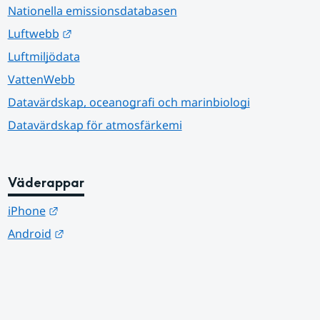
Nationella emissionsdatabasen
Länk till annan webbplats.
Luftwebb
Luftmiljödata
VattenWebb
Datavärdskap, oceanografi och marinbiologi
Datavärdskap för atmosfärkemi
Väderappar
Länk till annan webbplats.
iPhone
Länk till annan webbplats.
Android