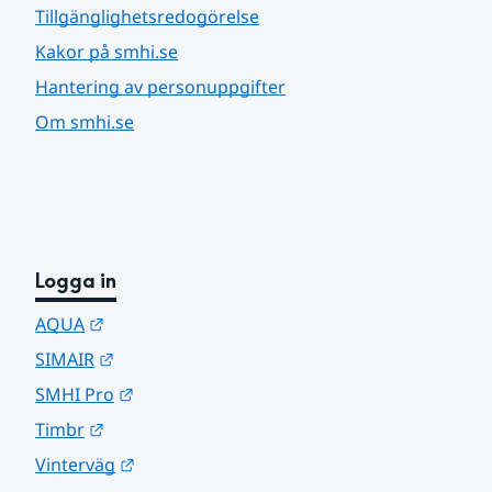
Tillgänglighetsredogörelse
Kakor på smhi.se
Hantering av personuppgifter
Om smhi.se
Logga in
Länk till annan webbplats.
AQUA
Länk till annan webbplats.
SIMAIR
Länk till annan webbplats.
SMHI Pro
Länk till annan webbplats.
Timbr
Länk till annan webbplats.
Vinterväg