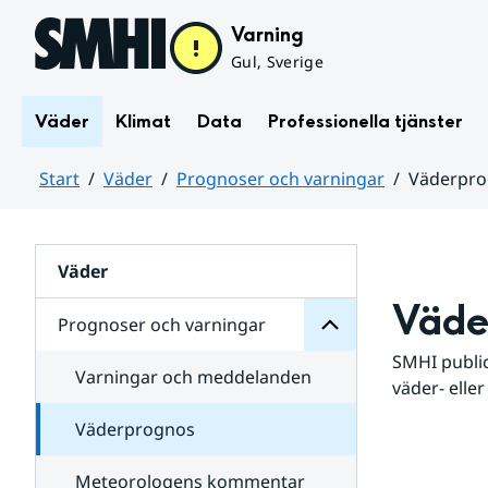
Hoppa till sidans innehåll
Varning
Gul, Sverige
Väder
Klimat
Data
Professionella tjänster
Start
Väder
Prognoser och varningar
Väderpr
varningar
och
Huvudinnehåll
Prognoser
för
Undersidor
Väder
Väde
Prognoser och varningar
SMHI public
Varningar och meddelanden
väder- eller
Väderprognos
Meteorologens kommentar