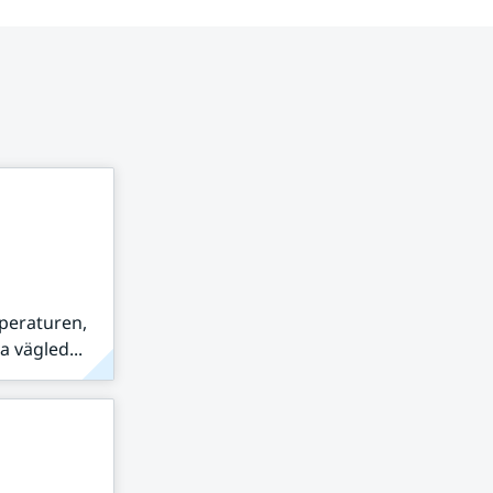
peraturen,
 vägled...