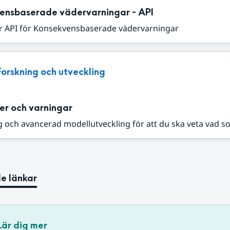
ensbaserade vädervarningar - API
r API för Konsekvensbaserade vädervarningar
Forskning och utveckling
er och varningar
 och avancerad modellutveckling för att du ska veta vad s
e länkar
Lär dig mer