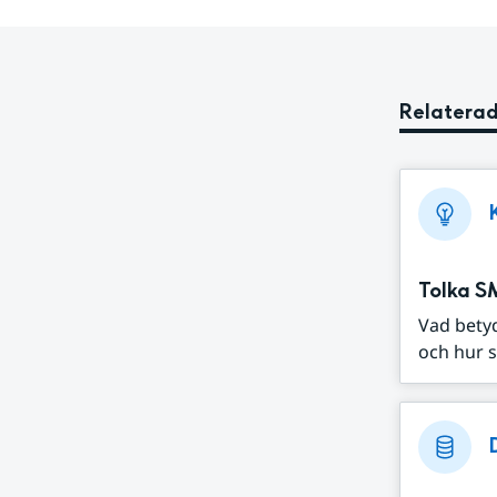
Relaterad
Tolka S
Vad bety
och hur s