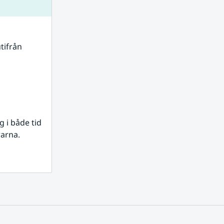
tifrån 
i både tid 
rarna.