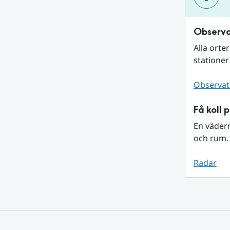
Observa
Alla orte
stationer
Observat
Få koll 
En väder
och rum. 
Radar