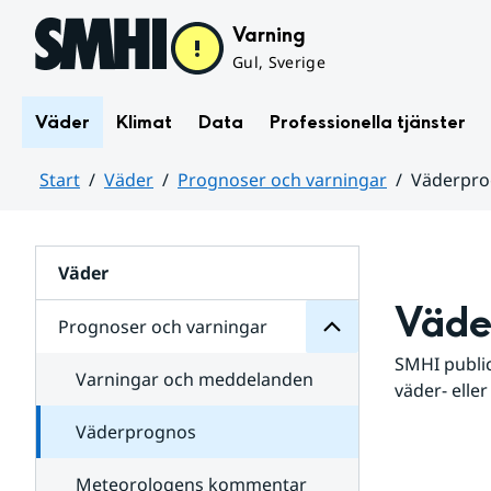
Hoppa till sidans innehåll
Varning
Gul, Sverige
Väder
Klimat
Data
Professionella tjänster
Start
Väder
Prognoser och varningar
Väderpr
varningar
och
Huvudinnehåll
Prognoser
för
Undersidor
Väder
Väde
Prognoser och varningar
SMHI public
Varningar och meddelanden
väder- eller
Väderprognos
Meteorologens kommentar