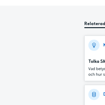
Relaterad
Tolka S
Vad bety
och hur s