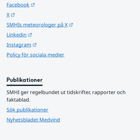
Länk till annan webbplats.
Facebook
Länk till annan webbplats.
X
Länk till annan webbplats.
SMHIs meteorologer på X
Länk till annan webbplats.
Linkedin
Länk till annan webbplats.
Instagram
Policy för sociala medier
Publikationer
SMHI ger regelbundet ut tidskrifter, rapporter och 
faktablad.
Sök publikationer
Nyhetsbladet Medvind