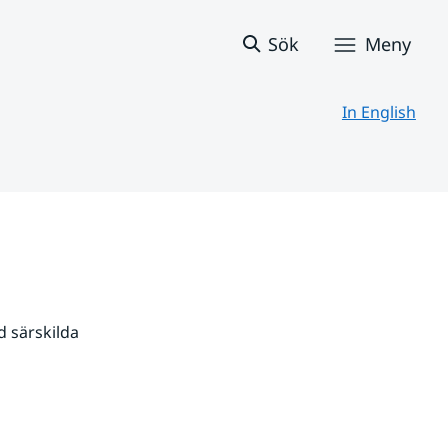
Sök
Meny
In English
 särskilda 