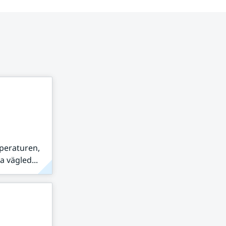
peraturen,
 vägled...