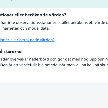
tioner eller beräknade värden?
r har inte observationsstationer, istället beräknas ett värde u
 i närheten och modelldata.
ioner eller beräknade värden?
på skurarna
radar övervakar nederbörd och gör det med hög upplösning 
Den är ett värdefullt hjälpmedel när man vill ha koll på sku