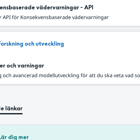
ensbaserade vädervarningar - API
r API för Konsekvensbaserade vädervarningar
Forskning och utveckling
er och varningar
 och avancerad modellutveckling för att du ska veta vad s
e länkar
Lär dig mer