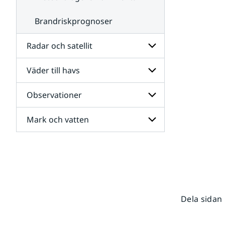
Brandriskprognoser
Radar och satellit
Väder till havs
Undersidor
för
Radar
Observationer
Undersidor
och
för
satellit
Väder
Mark och vatten
Undersidor
till
för
havs
Observationer
Undersidor
för
Mark
och
vatten
Dela sidan