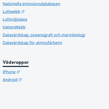
Nationella emissionsdatabasen
Länk till annan webbplats.
Luftwebb
Luftmiljödata
VattenWebb
Datavärdskap, oceanografi och marinbiologi
Datavärdskap för atmosfärkemi
Väderappar
Länk till annan webbplats.
iPhone
Länk till annan webbplats.
Android