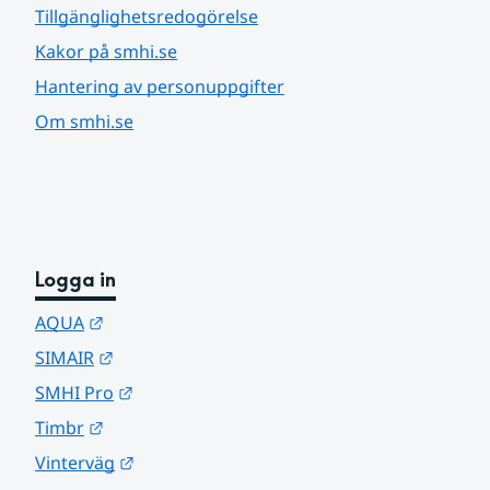
Tillgänglighetsredogörelse
Kakor på smhi.se
Hantering av personuppgifter
Om smhi.se
Logga in
Länk till annan webbplats.
AQUA
Länk till annan webbplats.
SIMAIR
Länk till annan webbplats.
SMHI Pro
Länk till annan webbplats.
Timbr
Länk till annan webbplats.
Vinterväg