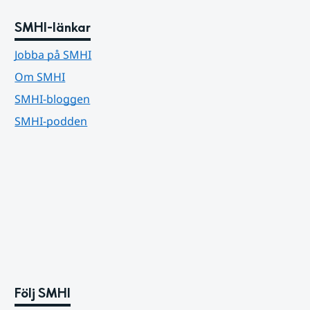
SMHI-länkar
Jobba på SMHI
Om SMHI
SMHI-bloggen
SMHI-podden
Följ SMHI