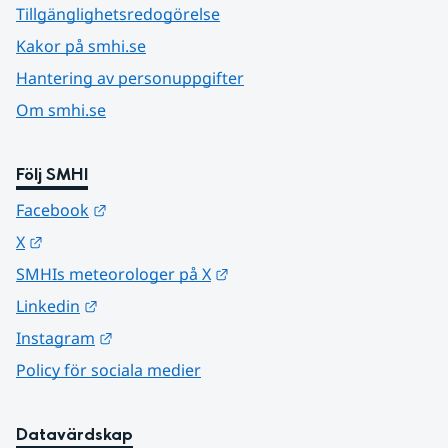
Tillgänglighetsredogörelse
Kakor på smhi.se
Hantering av personuppgifter
Om smhi.se
Följ SMHI
Länk till annan webbplats.
Facebook
Länk till annan webbplats.
X
Länk till annan webbplats.
SMHIs meteorologer på X
Länk till annan webbplats.
Linkedin
Länk till annan webbplats.
Instagram
Policy för sociala medier
Datavärdskap