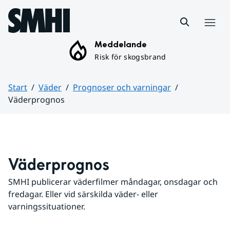
Hoppa till sidans innehåll
Meny
Meddelande
Risk för skogsbrand
Start
Väder
Prognoser och varningar
Väderprognos
Huvudinnehåll
Väderprognos
SMHI publicerar väderfilmer måndagar, onsdagar och 
fredagar. Eller vid särskilda väder- eller 
varningssituationer.