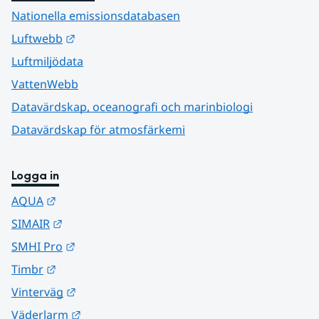
Nationella emissionsdatabasen
Länk till annan webbplats.
Luftwebb
Luftmiljödata
VattenWebb
Datavärdskap, oceanografi och marinbiologi
Datavärdskap för atmosfärkemi
Logga in
Länk till annan webbplats.
AQUA
Länk till annan webbplats.
SIMAIR
Länk till annan webbplats.
SMHI Pro
Länk till annan webbplats.
Timbr
Länk till annan webbplats.
Vinterväg
Länk till annan webbplats.
Väderlarm