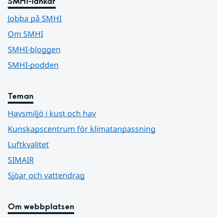
SMHI-länkar
Jobba på SMHI
Om SMHI
SMHI-bloggen
SMHI-podden
Teman
Havsmiljö i kust och hav
Kunskapscentrum för klimatanpassning
Luftkvalitet
SIMAIR
Sjöar och vattendrag
Om webbplatsen