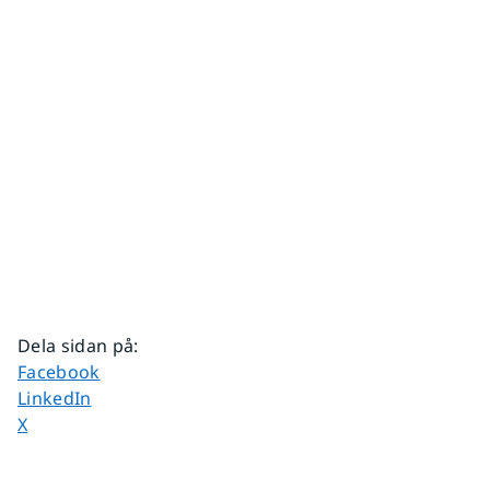
Dela sidan på
:
Dela sidan på
Facebook
Dela sidan på
LinkedIn
Dela sidan på
X