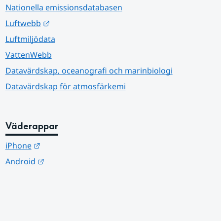
Nationella emissionsdatabasen
Länk till annan webbplats.
Luftwebb
Luftmiljödata
VattenWebb
Datavärdskap, oceanografi och marinbiologi
Datavärdskap för atmosfärkemi
Väderappar
Länk till annan webbplats.
iPhone
Länk till annan webbplats.
Android