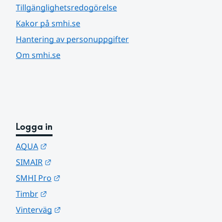
Tillgänglighetsredogörelse
Kakor på smhi.se
Hantering av personuppgifter
Om smhi.se
Logga in
Länk till annan webbplats.
AQUA
Länk till annan webbplats.
SIMAIR
Länk till annan webbplats.
SMHI Pro
Länk till annan webbplats.
Timbr
Länk till annan webbplats.
Vinterväg