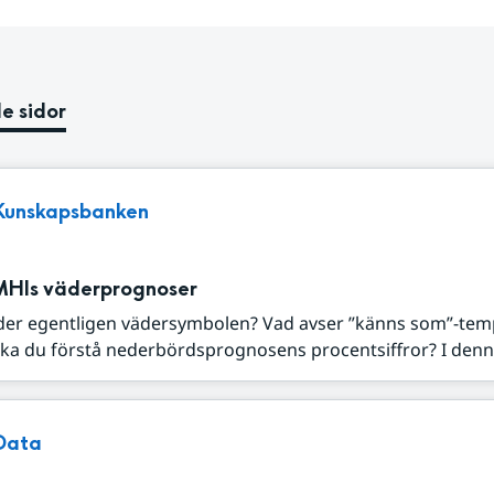
e sidor
Kunskapsbanken
MHIs väderprognoser
der egentligen vädersymbolen? Vad avser ”känns som”-tem
ka du förstå nederbördsprognosens procentsiffror? I denna
Data