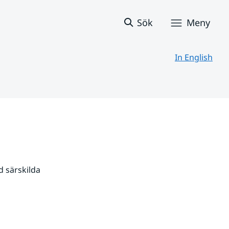
Sök
Meny
In English
 särskilda 