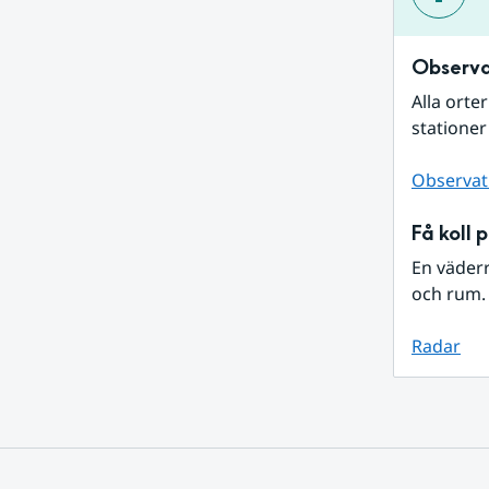
Observa
Alla orte
stationer
Observat
Få koll 
En väder
och rum. 
Radar