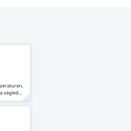
peraturen,
 vägled...