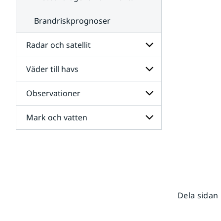
Brandriskprognoser
Radar och satellit
Väder till havs
Undersidor
för
Radar
Observationer
Undersidor
och
för
satellit
Väder
Mark och vatten
Undersidor
till
för
havs
Observationer
Undersidor
för
Mark
och
vatten
Dela sidan