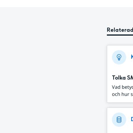
Relaterad
Tolka S
Vad bety
och hur s