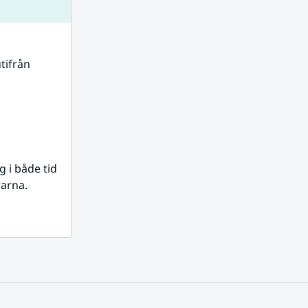
tifrån 
i både tid 
rarna.