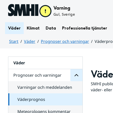
Hoppa till sidans innehåll
Varning
Gul, Sverige
Väder
Klimat
Data
Professionella tjänster
Start
Väder
Prognoser och varningar
Väderpr
varningar
och
Huvudinnehåll
Prognoser
för
Undersidor
Väder
Väde
Prognoser och varningar
SMHI public
Varningar och meddelanden
väder- eller
Väderprognos
Meteorologens kommentar