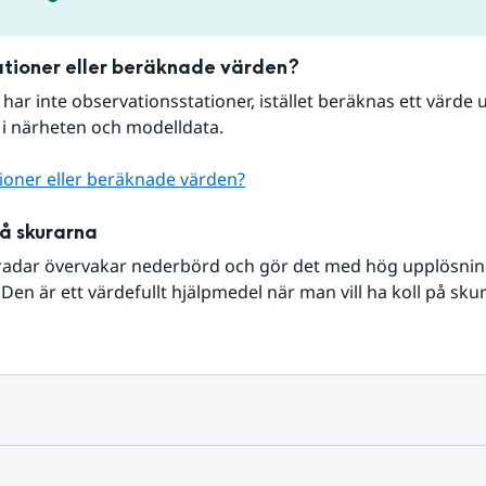
tioner eller beräknade värden?
r har inte observationsstationer, istället beräknas ett värde u
 i närheten och modelldata.
ioner eller beräknade värden?
på skurarna
radar övervakar nederbörd och gör det med hög upplösning 
Den är ett värdefullt hjälpmedel när man vill ha koll på sku