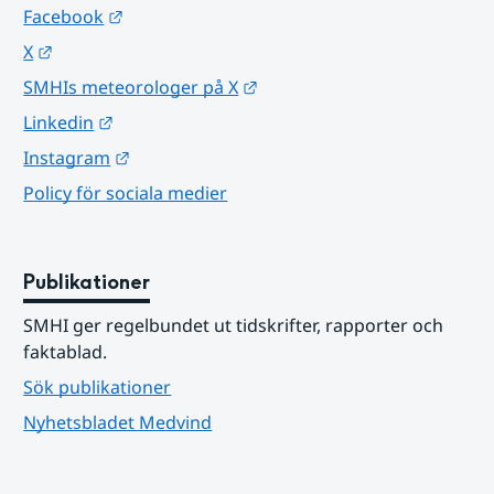
Länk till annan webbplats.
Facebook
Länk till annan webbplats.
X
Länk till annan webbplats.
SMHIs meteorologer på X
Länk till annan webbplats.
Linkedin
Länk till annan webbplats.
Instagram
Policy för sociala medier
Publikationer
SMHI ger regelbundet ut tidskrifter, rapporter och 
faktablad.
Sök publikationer
Nyhetsbladet Medvind