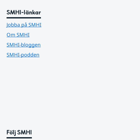
SMHI-länkar
Jobba på SMHI
Om SMHI
SMHI-bloggen
SMHI-podden
Följ SMHI