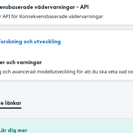
ensbaserade vädervarningar - API
r API för Konsekvensbaserade vädervarningar
Forskning och utveckling
er och varningar
 och avancerad modellutveckling för att du ska veta vad s
e länkar
Lär dig mer