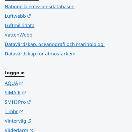
Nationella emissionsdatabasen
Länk till annan webbplats.
Luftwebb
Luftmiljödata
VattenWebb
Datavärdskap, oceanografi och marinbiologi
Datavärdskap för atmosfärkemi
Logga in
Länk till annan webbplats.
AQUA
Länk till annan webbplats.
SIMAIR
Länk till annan webbplats.
SMHI Pro
Länk till annan webbplats.
Timbr
Länk till annan webbplats.
Vinterväg
Länk till annan webbplats.
Väderlarm