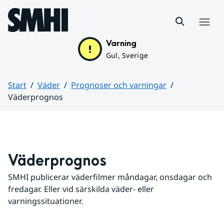
Hoppa till sidans innehåll
Meny
Varning
Gul, Sverige
Start
Väder
Prognoser och varningar
Väderprognos
Huvudinnehåll
Väderprognos
SMHI publicerar väderfilmer måndagar, onsdagar och 
fredagar. Eller vid särskilda väder- eller 
varningssituationer.