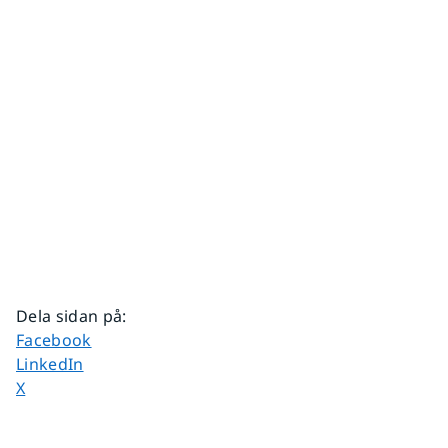
Dela sidan på
:
Dela sidan på
Facebook
Dela sidan på
LinkedIn
Dela sidan på
X