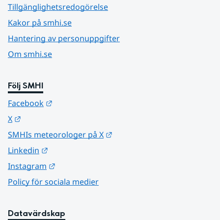
Tillgänglighetsredogörelse
Kakor på smhi.se
Hantering av personuppgifter
Om smhi.se
Följ SMHI
Länk till annan webbplats.
Facebook
Länk till annan webbplats.
X
Länk till annan webbplats.
SMHIs meteorologer på X
Länk till annan webbplats.
Linkedin
Länk till annan webbplats.
Instagram
Policy för sociala medier
Datavärdskap