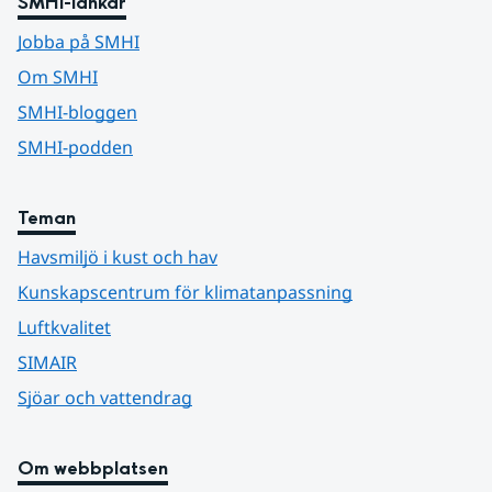
SMHI-länkar
Jobba på SMHI
Om SMHI
SMHI-bloggen
SMHI-podden
Teman
Havsmiljö i kust och hav
Kunskapscentrum för klimatanpassning
Luftkvalitet
SIMAIR
Sjöar och vattendrag
Om webbplatsen