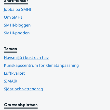
SMHI-länkar
Jobba på SMHI
Om SMHI
SMHI-bloggen
SMHI-podden
Teman
Havsmiljö i kust och hav
Kunskapscentrum för klimatanpassning
Luftkvalitet
SIMAIR
Sjöar och vattendrag
Om webbplatsen