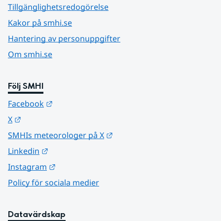
Tillgänglighetsredogörelse
Kakor på smhi.se
Hantering av personuppgifter
Om smhi.se
Följ SMHI
Länk till annan webbplats.
Facebook
Länk till annan webbplats.
X
Länk till annan webbplats.
SMHIs meteorologer på X
Länk till annan webbplats.
Linkedin
Länk till annan webbplats.
Instagram
Policy för sociala medier
Datavärdskap