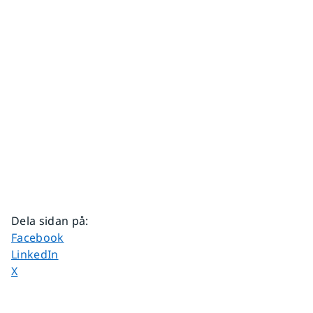
Dela sidan på
:
Dela sidan på
Facebook
Dela sidan på
LinkedIn
Dela sidan på
X