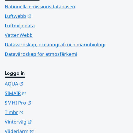
Nationella emissionsdatabasen
Länk till annan webbplats.
Luftwebb
Luftmiljödata
VattenWebb
Datavärdskap, oceanografi och marinbiologi
Datavärdskap för atmosfärkemi
Logga in
Länk till annan webbplats.
AQUA
Länk till annan webbplats.
SIMAIR
Länk till annan webbplats.
SMHI Pro
Länk till annan webbplats.
Timbr
Länk till annan webbplats.
Vinterväg
Länk till annan webbplats.
Väderlarm