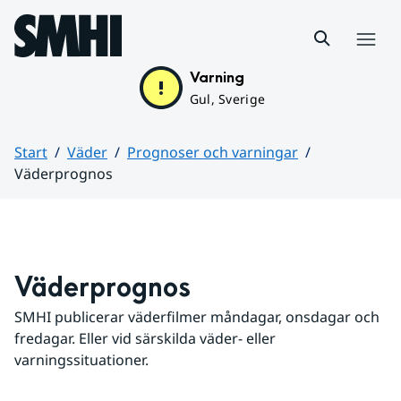
Hoppa till sidans innehåll
Meny
Varning
Gul, Sverige
Start
Väder
Prognoser och varningar
Väderprognos
Huvudinnehåll
Väderprognos
SMHI publicerar väderfilmer måndagar, onsdagar och 
fredagar. Eller vid särskilda väder- eller 
varningssituationer.