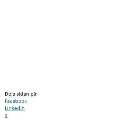
Dela sidan på
:
Dela sidan på
Facebook
Dela sidan på
LinkedIn
Dela sidan på
X