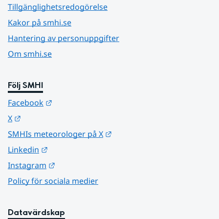
Tillgänglighetsredogörelse
Kakor på smhi.se
Hantering av personuppgifter
Om smhi.se
Följ SMHI
Länk till annan webbplats.
Facebook
Länk till annan webbplats.
X
Länk till annan webbplats.
SMHIs meteorologer på X
Länk till annan webbplats.
Linkedin
Länk till annan webbplats.
Instagram
Policy för sociala medier
Datavärdskap