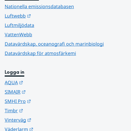
Nationella emissionsdatabasen
Länk till annan webbplats.
Luftwebb
Luftmiljödata
VattenWebb
Datavärdskap, oceanografi och marinbiologi
Datavärdskap för atmosfärkemi
Logga in
Länk till annan webbplats.
AQUA
Länk till annan webbplats.
SIMAIR
Länk till annan webbplats.
SMHI Pro
Länk till annan webbplats.
Timbr
Länk till annan webbplats.
Vinterväg
Länk till annan webbplats.
Väderlarm