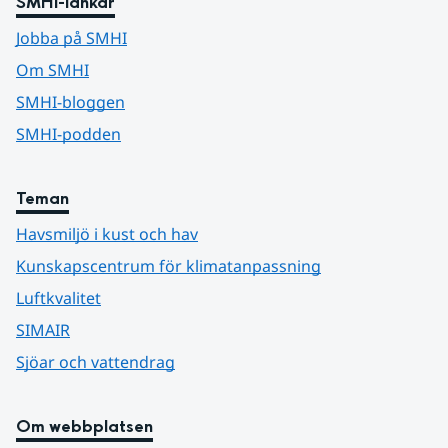
SMHI-länkar
Jobba på SMHI
Om SMHI
SMHI-bloggen
SMHI-podden
Teman
Havsmiljö i kust och hav
Kunskapscentrum för klimatanpassning
Luftkvalitet
SIMAIR
Sjöar och vattendrag
Om webbplatsen