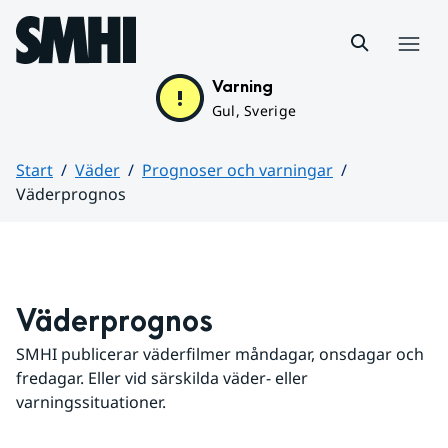
Hoppa till sidans innehåll
Meny
Varning
Gul, Sverige
Start
Väder
Prognoser och varningar
Väderprognos
Huvudinnehåll
Väderprognos
SMHI publicerar väderfilmer måndagar, onsdagar och 
fredagar. Eller vid särskilda väder- eller 
varningssituationer.