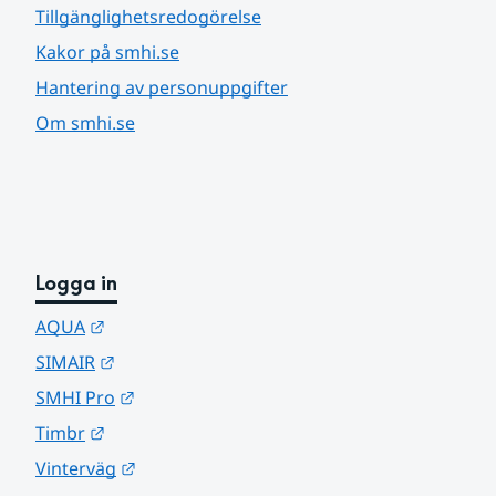
Tillgänglighetsredogörelse
Kakor på smhi.se
Hantering av personuppgifter
Om smhi.se
Logga in
Länk till annan webbplats.
AQUA
Länk till annan webbplats.
SIMAIR
Länk till annan webbplats.
SMHI Pro
Länk till annan webbplats.
Timbr
Länk till annan webbplats.
Vinterväg