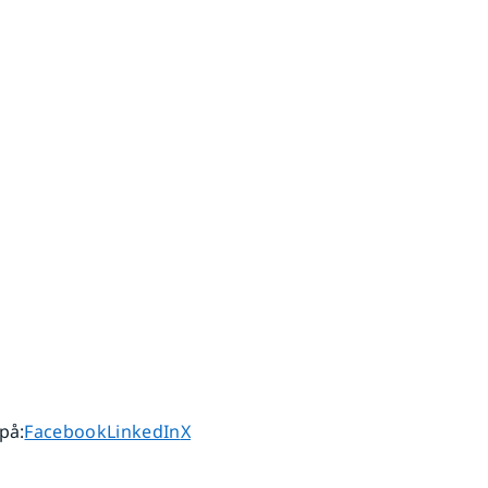
Dela sidan på
Dela sidan på
Dela sidan på
 på
:
Facebook
LinkedIn
X