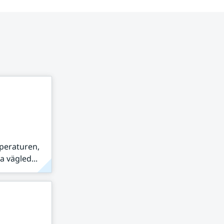
peraturen,
 vägled...