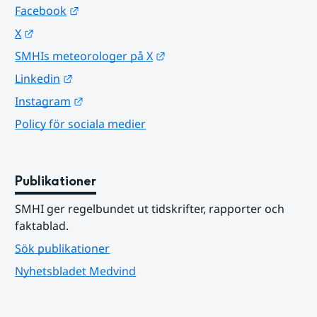
Länk till annan webbplats.
Facebook
Länk till annan webbplats.
X
Länk till annan webbplats.
SMHIs meteorologer på X
Länk till annan webbplats.
Linkedin
Länk till annan webbplats.
Instagram
Policy för sociala medier
Publikationer
SMHI ger regelbundet ut tidskrifter, rapporter och 
faktablad.
Sök publikationer
Nyhetsbladet Medvind