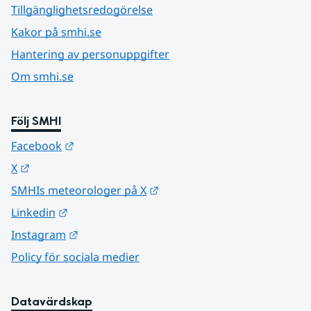
Tillgänglighetsredogörelse
Kakor på smhi.se
Hantering av personuppgifter
Om smhi.se
Följ SMHI
Länk till annan webbplats.
Facebook
Länk till annan webbplats.
X
Länk till annan webbplats.
SMHIs meteorologer på X
Länk till annan webbplats.
Linkedin
Länk till annan webbplats.
Instagram
Policy för sociala medier
Datavärdskap