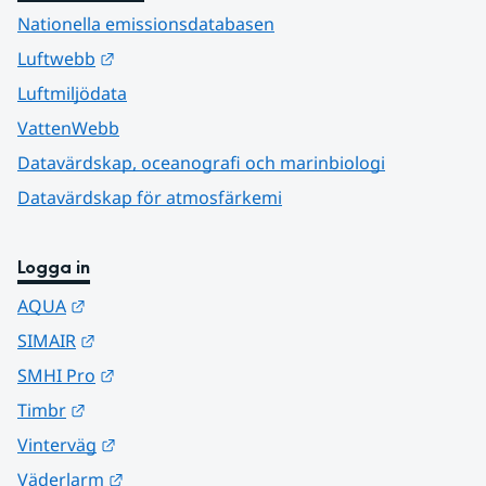
Nationella emissionsdatabasen
Länk till annan webbplats.
Luftwebb
Luftmiljödata
VattenWebb
Datavärdskap, oceanografi och marinbiologi
Datavärdskap för atmosfärkemi
Logga in
Länk till annan webbplats.
AQUA
Länk till annan webbplats.
SIMAIR
Länk till annan webbplats.
SMHI Pro
Länk till annan webbplats.
Timbr
Länk till annan webbplats.
Vinterväg
Länk till annan webbplats.
Väderlarm