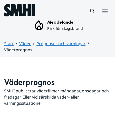
Hoppa till sidans innehåll
Meny
Meddelande
Risk för skogsbrand
Start
Väder
Prognoser och varningar
Väderprognos
Huvudinnehåll
Väderprognos
SMHI publicerar väderfilmer måndagar, onsdagar och 
fredagar. Eller vid särskilda väder- eller 
varningssituationer.