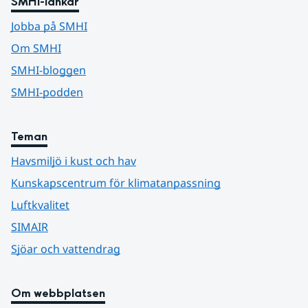
SMHI-länkar
Jobba på SMHI
Om SMHI
SMHI-bloggen
SMHI-podden
Teman
Havsmiljö i kust och hav
Kunskapscentrum för klimatanpassning
Luftkvalitet
SIMAIR
Sjöar och vattendrag
Om webbplatsen