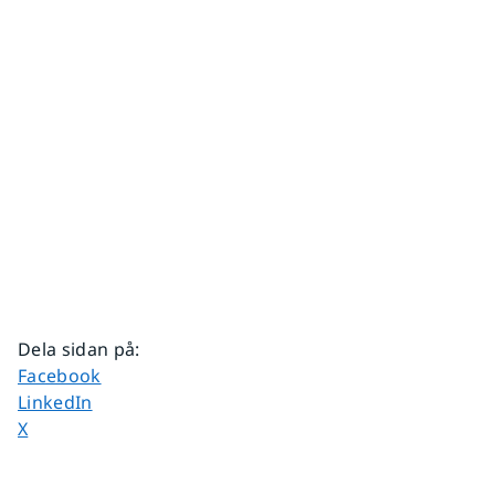
Dela sidan på
:
Dela sidan på
Facebook
Dela sidan på
LinkedIn
Dela sidan på
X