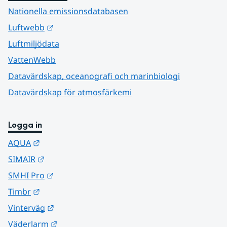
Nationella emissionsdatabasen
Länk till annan webbplats.
Luftwebb
Luftmiljödata
VattenWebb
Datavärdskap, oceanografi och marinbiologi
Datavärdskap för atmosfärkemi
Logga in
Länk till annan webbplats.
AQUA
Länk till annan webbplats.
SIMAIR
Länk till annan webbplats.
SMHI Pro
Länk till annan webbplats.
Timbr
Länk till annan webbplats.
Vinterväg
Länk till annan webbplats.
Väderlarm