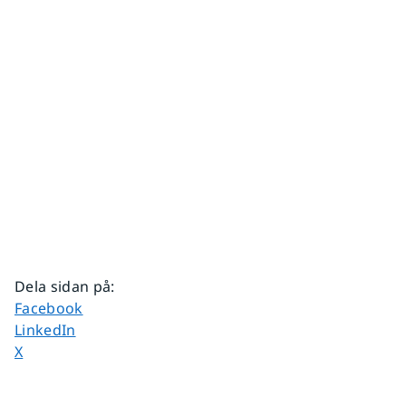
Dela sidan på
:
Dela sidan på
Facebook
Dela sidan på
LinkedIn
Dela sidan på
X