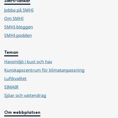
SMHI-länkar
Jobba på SMHI
Om SMHI
SMHI-bloggen
SMHI-podden
Teman
Havsmiljö i kust och hav
Kunskapscentrum för klimatanpassning
Luftkvalitet
SIMAIR
Sjöar och vattendrag
Om webbplatsen