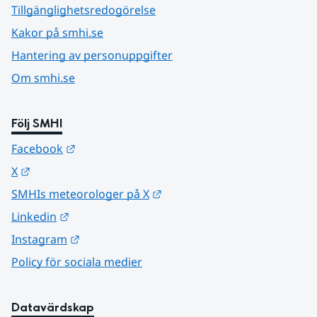
Tillgänglighetsredogörelse
Kakor på smhi.se
Hantering av personuppgifter
Om smhi.se
Följ SMHI
Länk till annan webbplats.
Facebook
Länk till annan webbplats.
X
Länk till annan webbplats.
SMHIs meteorologer på X
Länk till annan webbplats.
Linkedin
Länk till annan webbplats.
Instagram
Policy för sociala medier
Datavärdskap