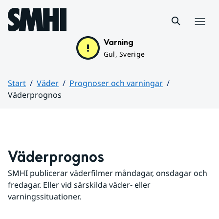
Hoppa till sidans innehåll
Meny
Varning
Gul, Sverige
Start
Väder
Prognoser och varningar
Väderprognos
Huvudinnehåll
Väderprognos
SMHI publicerar väderfilmer måndagar, onsdagar och 
fredagar. Eller vid särskilda väder- eller 
varningssituationer.