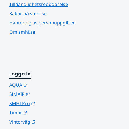
Tillgänglighetsredogörelse
Kakor på smhi.se
Hantering av personuppgifter
Om smhi.se
Logga in
Länk till annan webbplats.
AQUA
Länk till annan webbplats.
SIMAIR
Länk till annan webbplats.
SMHI Pro
Länk till annan webbplats.
Timbr
Länk till annan webbplats.
Vinterväg