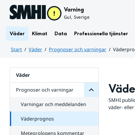
Hoppa till sidans innehåll
Varning
Gul, Sverige
Väder
Klimat
Data
Professionella tjänster
Start
Väder
Prognoser och varningar
Väderpr
varningar
och
Huvudinnehåll
Prognoser
för
Undersidor
Väder
Väde
Prognoser och varningar
SMHI public
Varningar och meddelanden
väder- eller
Väderprognos
Meteorologens kommentar