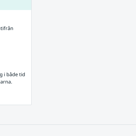
tifrån 
i både tid 
rarna.