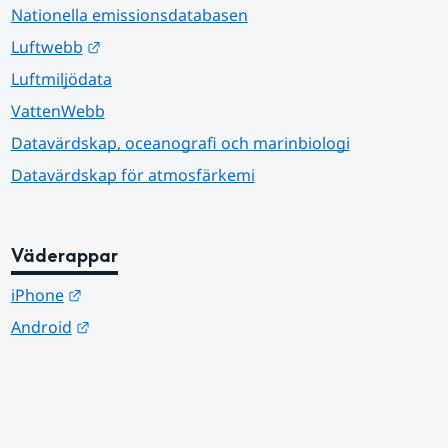
Nationella emissionsdatabasen
Länk till annan webbplats.
Luftwebb
Luftmiljödata
VattenWebb
Datavärdskap, oceanografi och marinbiologi
Datavärdskap för atmosfärkemi
Väderappar
Länk till annan webbplats.
iPhone
Länk till annan webbplats.
Android