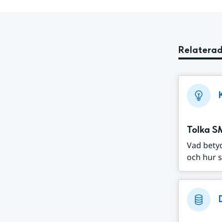
Relaterad
Tolka S
Vad bety
och hur s