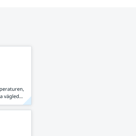
peraturen,
 vägled...