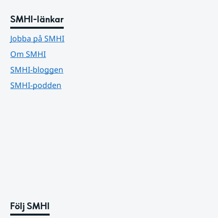
SMHI-länkar
Jobba på SMHI
Om SMHI
SMHI-bloggen
SMHI-podden
Följ SMHI