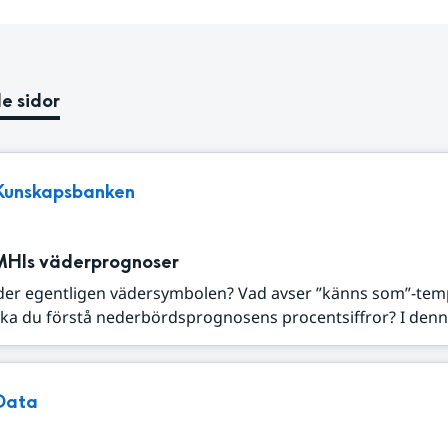
e sidor
Kunskapsbanken
MHIs väderprognoser
der egentligen vädersymbolen? Vad avser ”känns som”-tem
ka du förstå nederbördsprognosens procentsiffror? I denna
Data