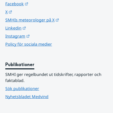
Länk till annan webbplats.
Facebook
Länk till annan webbplats.
X
Länk till annan webbplats.
SMHIs meteorologer på X
Länk till annan webbplats.
Linkedin
Länk till annan webbplats.
Instagram
Policy för sociala medier
Publikationer
SMHI ger regelbundet ut tidskrifter, rapporter och 
faktablad.
Sök publikationer
Nyhetsbladet Medvind