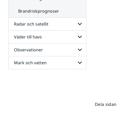
Brandriskprognoser
Radar och satellit
Väder till havs
Undersidor
för
Radar
Observationer
Undersidor
och
för
satellit
Väder
Mark och vatten
Undersidor
till
för
havs
Observationer
Undersidor
för
Mark
och
vatten
Dela sidan