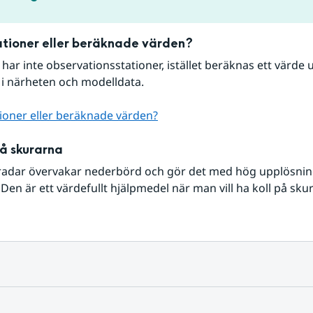
tioner eller beräknade värden?
r har inte observationsstationer, istället beräknas ett värde u
 i närheten och modelldata.
ioner eller beräknade värden?
på skurarna
radar övervakar nederbörd och gör det med hög upplösning 
Den är ett värdefullt hjälpmedel när man vill ha koll på sku