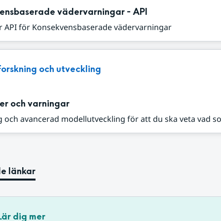
ensbaserade vädervarningar - API
r API för Konsekvensbaserade vädervarningar
Forskning och utveckling
er och varningar
 och avancerad modellutveckling för att du ska veta vad s
e länkar
Lär dig mer