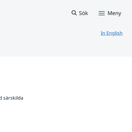
Sök
Meny
In English
 särskilda 