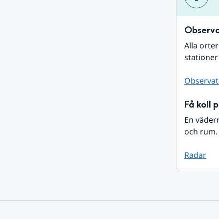
Observa
Alla orte
stationer
Observat
Få koll 
En väder
och rum. 
Radar