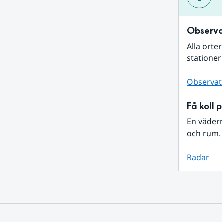
Observa
Alla orte
stationer
Observat
Få koll 
En väder
och rum. 
Radar