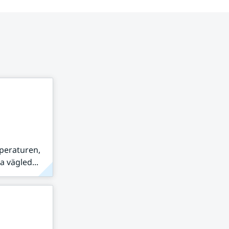
peraturen,
 vägled...