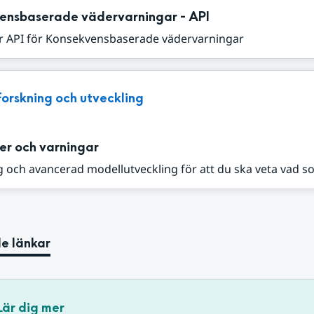
ensbaserade vädervarningar - API
r API för Konsekvensbaserade vädervarningar
Forskning och utveckling
er och varningar
 och avancerad modellutveckling för att du ska veta vad s
e länkar
Lär dig mer