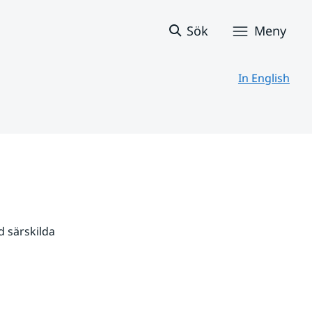
Sök
Meny
In English
 särskilda 