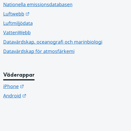
Nationella emissionsdatabasen
Länk till annan webbplats.
Luftwebb
Luftmiljödata
VattenWebb
Datavärdskap, oceanografi och marinbiologi
Datavärdskap för atmosfärkemi
Väderappar
Länk till annan webbplats.
iPhone
Länk till annan webbplats.
Android