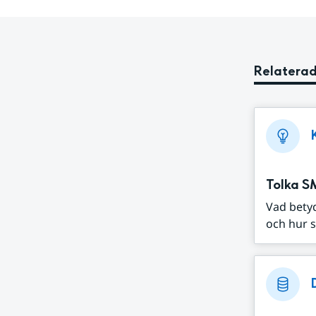
Relaterad
Tolka S
Vad bety
och hur s