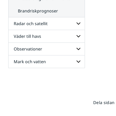
Brandriskprognoser
Radar och satellit
Väder till havs
Undersidor
för
Radar
Observationer
Undersidor
och
för
satellit
Väder
Mark och vatten
Undersidor
till
för
havs
Observationer
Undersidor
för
Mark
och
vatten
Dela sidan