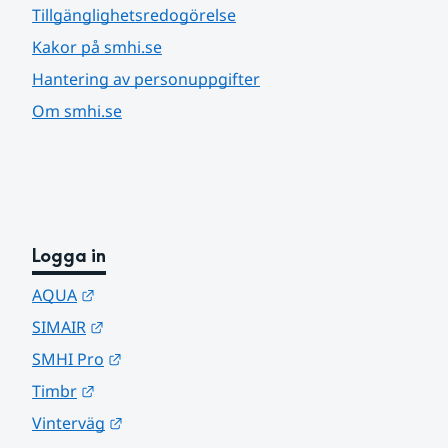
Tillgänglighetsredogörelse
Kakor på smhi.se
Hantering av personuppgifter
Om smhi.se
Logga in
Länk till annan webbplats.
AQUA
Länk till annan webbplats.
SIMAIR
Länk till annan webbplats.
SMHI Pro
Länk till annan webbplats.
Timbr
Länk till annan webbplats.
Vinterväg