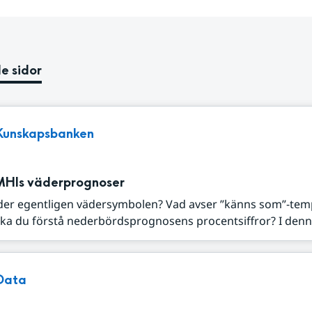
e sidor
Kunskapsbanken
MHIs väderprognoser
der egentligen vädersymbolen? Vad avser ”känns som”-tem
ka du förstå nederbördsprognosens procentsiffror? I denna
Data