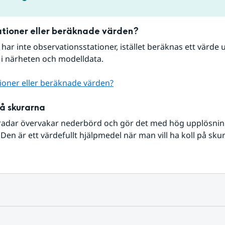
tioner eller beräknade värden?
r har inte observationsstationer, istället beräknas ett värde u
 i närheten och modelldata.
ioner eller beräknade värden?
på skurarna
radar övervakar nederbörd och gör det med hög upplösning 
Den är ett värdefullt hjälpmedel när man vill ha koll på sku