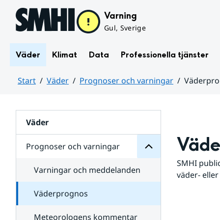
Hoppa till sidans innehåll
Varning
Gul, Sverige
Väder
Klimat
Data
Professionella tjänster
Start
Väder
Prognoser och varningar
Väderpr
varningar
och
Huvudinnehåll
Prognoser
för
Undersidor
Väder
Väde
Prognoser och varningar
SMHI public
Varningar och meddelanden
väder- eller
Väderprognos
Meteorologens kommentar