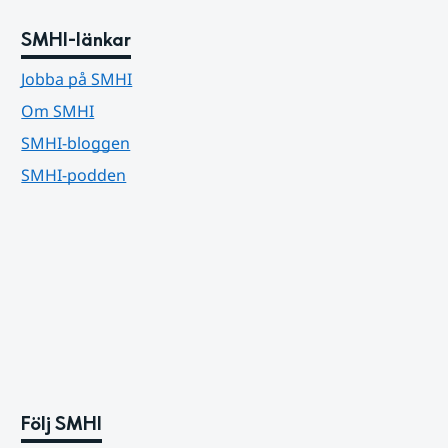
SMHI-länkar
Jobba på SMHI
Om SMHI
SMHI-bloggen
SMHI-podden
Följ SMHI