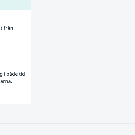
tifrån 
i både tid 
rarna.