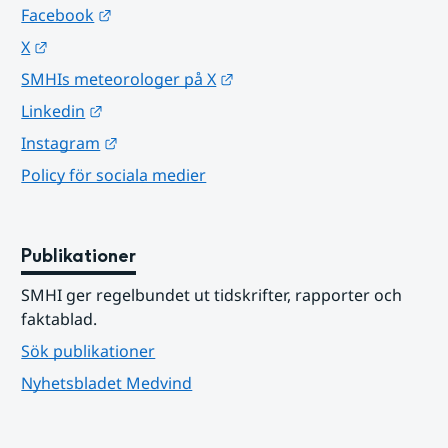
Länk till annan webbplats.
Facebook
Länk till annan webbplats.
X
Länk till annan webbplats.
SMHIs meteorologer på X
Länk till annan webbplats.
Linkedin
Länk till annan webbplats.
Instagram
Policy för sociala medier
Publikationer
SMHI ger regelbundet ut tidskrifter, rapporter och 
faktablad.
Sök publikationer
Nyhetsbladet Medvind