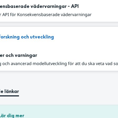
ensbaserade vädervarningar - API
r API för Konsekvensbaserade vädervarningar
Forskning och utveckling
er och varningar
 och avancerad modellutveckling för att du ska veta vad s
e länkar
Lär dig mer