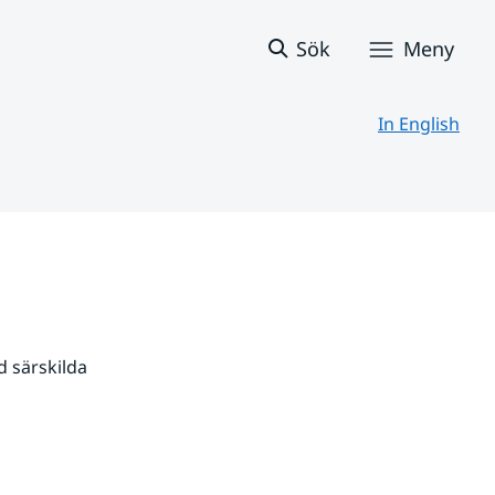
Sök
Meny
In English
 särskilda 