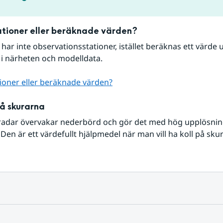
tioner eller beräknade värden?
r har inte observationsstationer, istället beräknas ett värde u
 i närheten och modelldata.
ioner eller beräknade värden?
på skurarna
radar övervakar nederbörd och gör det med hög upplösning 
Den är ett värdefullt hjälpmedel när man vill ha koll på sku