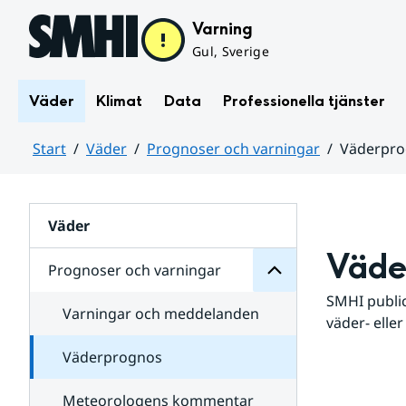
Hoppa till sidans innehåll
Varning
Gul, Sverige
Väder
Klimat
Data
Professionella tjänster
Start
Väder
Prognoser och varningar
Väderpr
varningar
och
Huvudinnehåll
Prognoser
för
Undersidor
Väder
Väde
Prognoser och varningar
SMHI public
Varningar och meddelanden
väder- eller
Väderprognos
Meteorologens kommentar