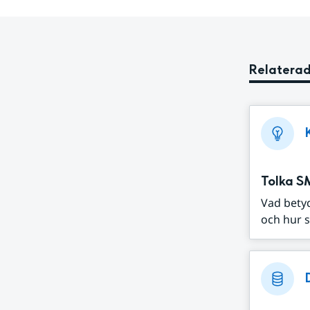
Relaterad
Tolka S
Vad bety
och hur s