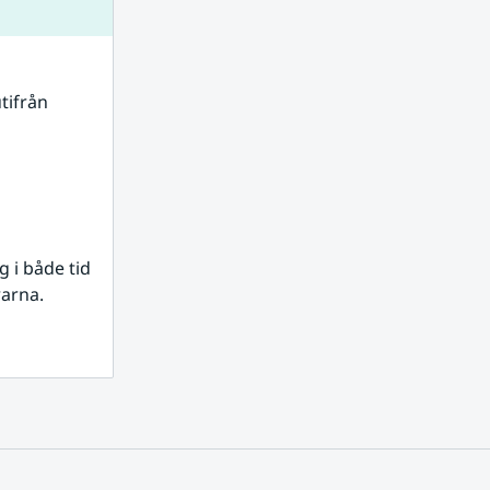
tifrån 
i både tid 
rarna.