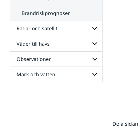
Brandriskprognoser
Radar och satellit
Väder till havs
Undersidor
för
Radar
Observationer
Undersidor
och
för
satellit
Väder
Mark och vatten
Undersidor
till
för
havs
Observationer
Undersidor
för
Mark
och
vatten
Dela sidan