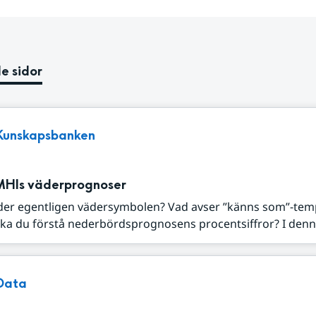
e sidor
Kunskapsbanken
MHIs väderprognoser
der egentligen vädersymbolen? Vad avser ”känns som”-tem
ka du förstå nederbördsprognosens procentsiffror? I denna
Data