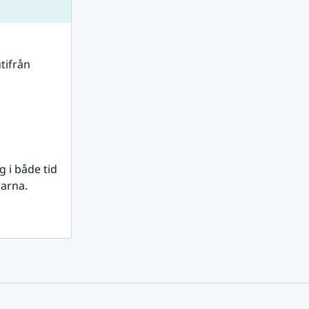
tifrån 
i både tid 
rarna.