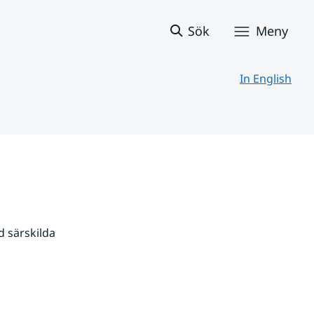
Sök
Meny
In English
 särskilda 