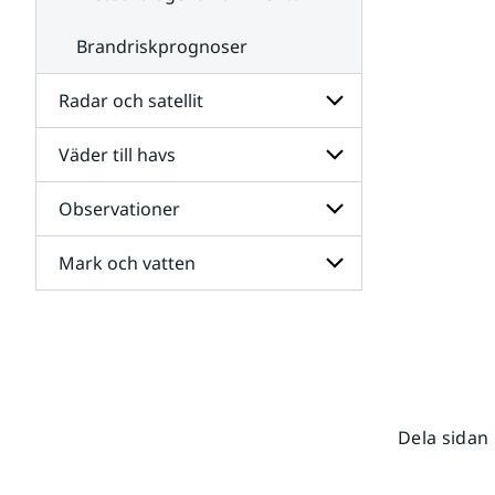
Brandriskprognoser
Radar och satellit
Väder till havs
Undersidor
för
Radar
Observationer
Undersidor
och
för
satellit
Väder
Mark och vatten
Undersidor
till
för
havs
Observationer
Undersidor
för
Mark
och
vatten
Dela sidan