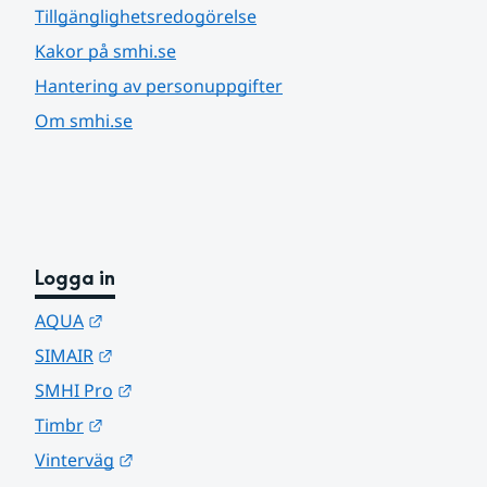
Tillgänglighetsredogörelse
Kakor på smhi.se
Hantering av personuppgifter
Om smhi.se
Logga in
Länk till annan webbplats.
AQUA
Länk till annan webbplats.
SIMAIR
Länk till annan webbplats.
SMHI Pro
Länk till annan webbplats.
Timbr
Länk till annan webbplats.
Vinterväg