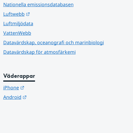
Nationella emissionsdatabasen
Länk till annan webbplats.
Luftwebb
Luftmiljödata
VattenWebb
Datavärdskap, oceanografi och marinbiologi
Datavärdskap för atmosfärkemi
Väderappar
Länk till annan webbplats.
iPhone
Länk till annan webbplats.
Android