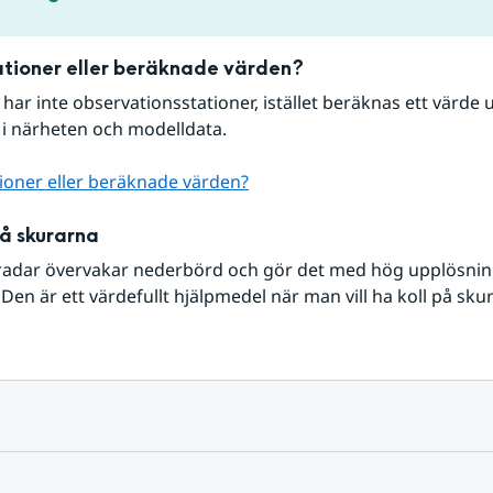
tioner eller beräknade värden?
r har inte observationsstationer, istället beräknas ett värde u
 i närheten och modelldata.
ioner eller beräknade värden?
på skurarna
radar övervakar nederbörd och gör det med hög upplösning 
Den är ett värdefullt hjälpmedel när man vill ha koll på sku