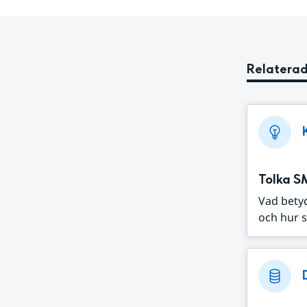
Relaterad
Tolka S
Vad bety
och hur s