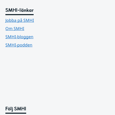
SMHI-länkar
Jobba på SMHI
Om SMHI
SMHI-bloggen
SMHI-podden
Följ SMHI