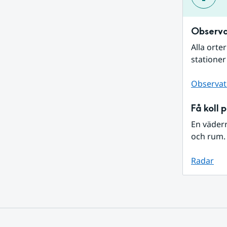
Observa
Alla orte
stationer
Observat
Få koll 
En väder
och rum. 
Radar