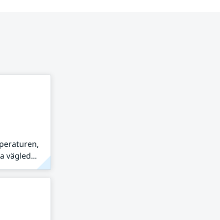
peraturen,
 vägled...