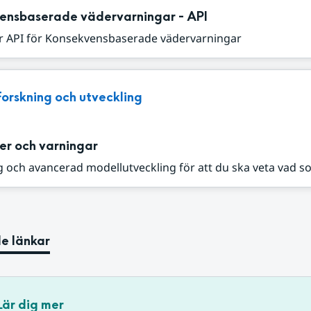
ensbaserade vädervarningar - API
r API för Konsekvensbaserade vädervarningar
Forskning och utveckling
er och varningar
 och avancerad modellutveckling för att du ska veta vad s
e länkar
Lär dig mer