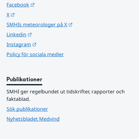
Länk till annan webbplats.
Facebook
Länk till annan webbplats.
X
Länk till annan webbplats.
SMHIs meteorologer på X
Länk till annan webbplats.
Linkedin
Länk till annan webbplats.
Instagram
Policy för sociala medier
Publikationer
SMHI ger regelbundet ut tidskrifter, rapporter och 
faktablad.
Sök publikationer
Nyhetsbladet Medvind