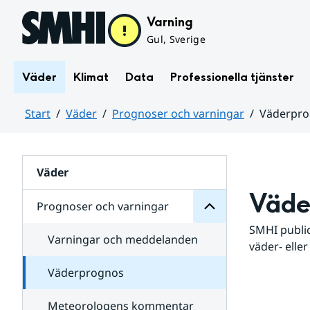
Hoppa till sidans innehåll
Varning
Gul, Sverige
Väder
Klimat
Data
Professionella tjänster
Start
Väder
Prognoser och varningar
Väderpr
varningar
och
Huvudinnehåll
Prognoser
för
Undersidor
Väder
Väde
Prognoser och varningar
SMHI public
Varningar och meddelanden
väder- eller
Väderprognos
Meteorologens kommentar