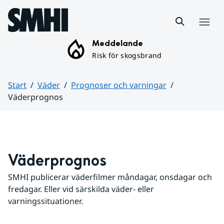
Hoppa till sidans innehåll
Meny
Meddelande
Risk för skogsbrand
Start
Väder
Prognoser och varningar
Väderprognos
Huvudinnehåll
Väderprognos
SMHI publicerar väderfilmer måndagar, onsdagar och 
fredagar. Eller vid särskilda väder- eller 
varningssituationer.