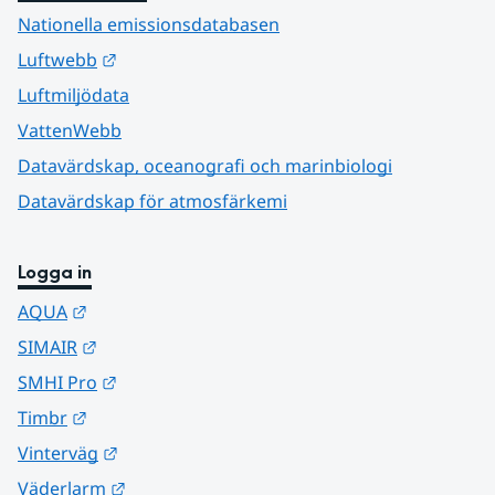
Nationella emissionsdatabasen
Länk till annan webbplats.
Luftwebb
Luftmiljödata
VattenWebb
Datavärdskap, oceanografi och marinbiologi
Datavärdskap för atmosfärkemi
Logga in
Länk till annan webbplats.
AQUA
Länk till annan webbplats.
SIMAIR
Länk till annan webbplats.
SMHI Pro
Länk till annan webbplats.
Timbr
Länk till annan webbplats.
Vinterväg
Länk till annan webbplats.
Väderlarm