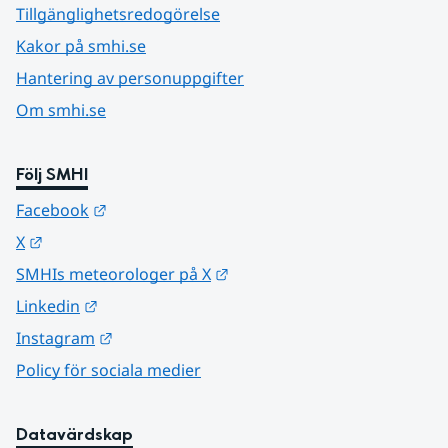
Tillgänglighetsredogörelse
Kakor på smhi.se
Hantering av personuppgifter
Om smhi.se
Följ SMHI
Länk till annan webbplats.
Facebook
Länk till annan webbplats.
X
Länk till annan webbplats.
SMHIs meteorologer på X
Länk till annan webbplats.
Linkedin
Länk till annan webbplats.
Instagram
Policy för sociala medier
Datavärdskap