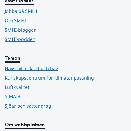
SMHI-länkar
Jobba på SMHI
Om SMHI
SMHI-bloggen
SMHI-podden
Teman
Havsmiljö i kust och hav
Kunskapscentrum för klimatanpassning
Luftkvalitet
SIMAIR
Sjöar och vattendrag
Om webbplatsen