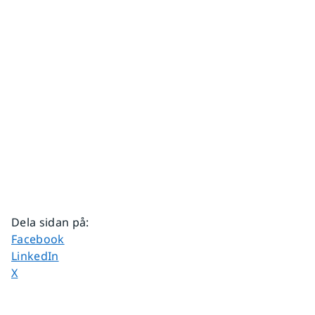
Dela sidan på
:
Dela sidan på
Facebook
Dela sidan på
LinkedIn
Dela sidan på
X