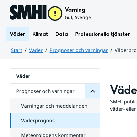
Hoppa till sidans innehåll
Varning
Gul, Sverige
Väder
Klimat
Data
Professionella tjänster
Start
Väder
Prognoser och varningar
Väderpr
varningar
och
Huvudinnehåll
Prognoser
för
Undersidor
Väder
Väde
Prognoser och varningar
SMHI public
Varningar och meddelanden
väder- eller
Väderprognos
Meteorologens kommentar