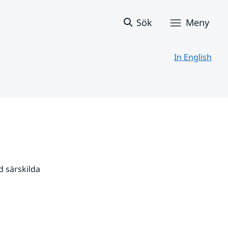
Sök
Meny
In English
 särskilda 