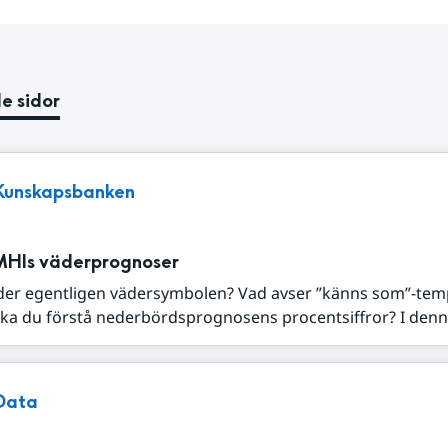
e sidor
Kunskapsbanken
MHIs väderprognoser
der egentligen vädersymbolen? Vad avser ”känns som”-tem
ka du förstå nederbördsprognosens procentsiffror? I denna
Data