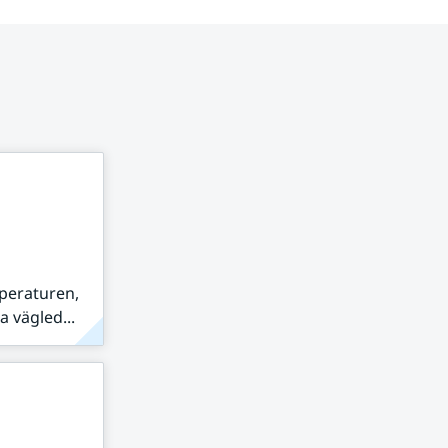
peraturen,
 vägled...