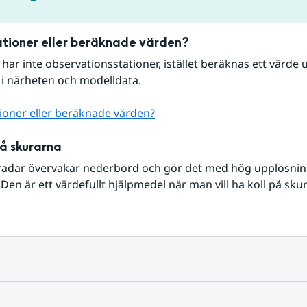
tioner eller beräknade värden?
r har inte observationsstationer, istället beräknas ett värde u
 i närheten och modelldata.
ioner eller beräknade värden?
på skurarna
radar övervakar nederbörd och gör det med hög upplösning 
Den är ett värdefullt hjälpmedel när man vill ha koll på sku