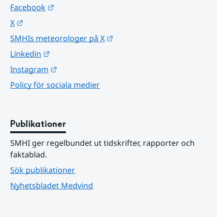
Länk till annan webbplats.
Facebook
Länk till annan webbplats.
X
Länk till annan webbplats.
SMHIs meteorologer på X
Länk till annan webbplats.
Linkedin
Länk till annan webbplats.
Instagram
Policy för sociala medier
Publikationer
SMHI ger regelbundet ut tidskrifter, rapporter och 
faktablad.
Sök publikationer
Nyhetsbladet Medvind