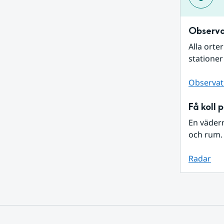
Observa
Alla orte
stationer
Observat
Få koll 
En väder
och rum. 
Radar