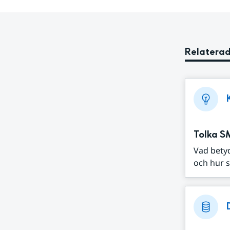
Relaterad
Tolka S
Vad bety
och hur s