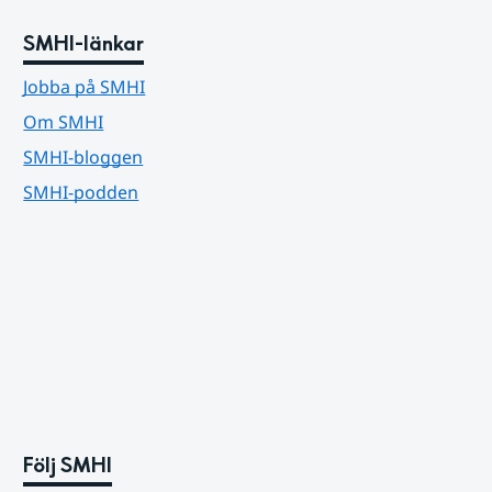
SMHI-länkar
Jobba på SMHI
Om SMHI
SMHI-bloggen
SMHI-podden
Följ SMHI