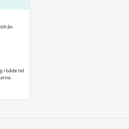
tifrån 
i både tid 
rarna.