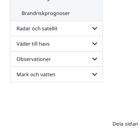
Brandriskprognoser
Radar och satellit
Väder till havs
Undersidor
för
Radar
Observationer
Undersidor
och
för
satellit
Väder
Mark och vatten
Undersidor
till
för
havs
Observationer
Undersidor
för
Mark
och
vatten
Dela sidan