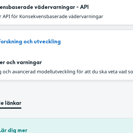
ensbaserade vädervarningar - API
r API för Konsekvensbaserade vädervarningar
Forskning och utveckling
er och varningar
 och avancerad modellutveckling för att du ska veta vad s
e länkar
Lär dig mer