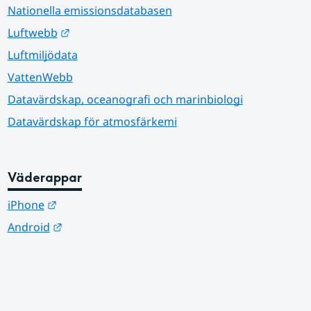
Nationella emissionsdatabasen
Länk till annan webbplats.
Luftwebb
Luftmiljödata
VattenWebb
Datavärdskap, oceanografi och marinbiologi
Datavärdskap för atmosfärkemi
Väderappar
Länk till annan webbplats.
iPhone
Länk till annan webbplats.
Android