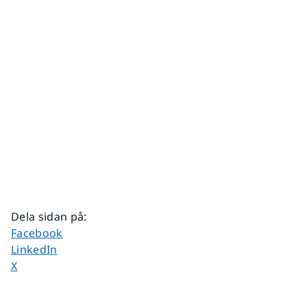
Dela sidan på
:
Dela sidan på
Facebook
Dela sidan på
LinkedIn
Dela sidan på
X