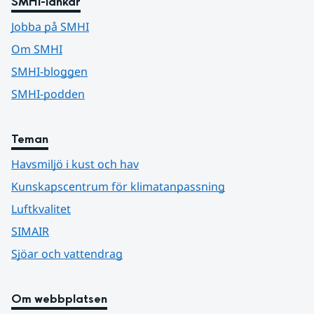
SMHI-länkar
Jobba på SMHI
Om SMHI
SMHI-bloggen
SMHI-podden
Teman
Havsmiljö i kust och hav
Kunskapscentrum för klimatanpassning
Luftkvalitet
SIMAIR
Sjöar och vattendrag
Om webbplatsen