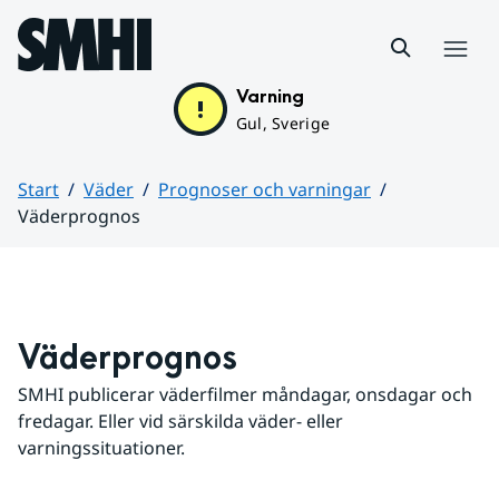
Hoppa till sidans innehåll
Meny
Varning
Gul, Sverige
Start
Väder
Prognoser och varningar
Väderprognos
Huvudinnehåll
Väderprognos
SMHI publicerar väderfilmer måndagar, onsdagar och 
fredagar. Eller vid särskilda väder- eller 
varningssituationer.