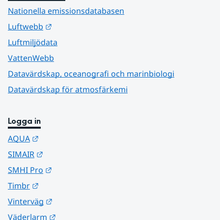
Nationella emissionsdatabasen
Länk till annan webbplats.
Luftwebb
Luftmiljödata
VattenWebb
Datavärdskap, oceanografi och marinbiologi
Datavärdskap för atmosfärkemi
Logga in
Länk till annan webbplats.
AQUA
Länk till annan webbplats.
SIMAIR
Länk till annan webbplats.
SMHI Pro
Länk till annan webbplats.
Timbr
Länk till annan webbplats.
Vinterväg
Länk till annan webbplats.
Väderlarm