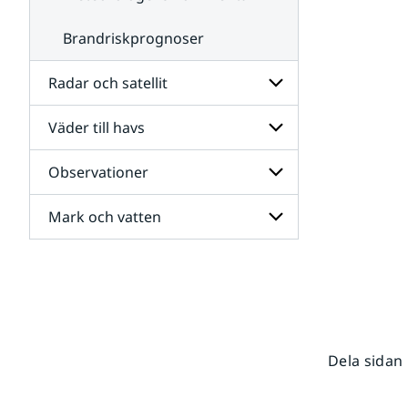
Brandriskprognoser
Radar och satellit
Väder till havs
Undersidor
för
Radar
Observationer
Undersidor
och
för
satellit
Väder
Mark och vatten
Undersidor
till
för
havs
Observationer
Undersidor
för
Mark
och
vatten
Dela sidan