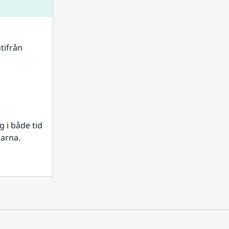
tifrån 
i både tid 
rarna.