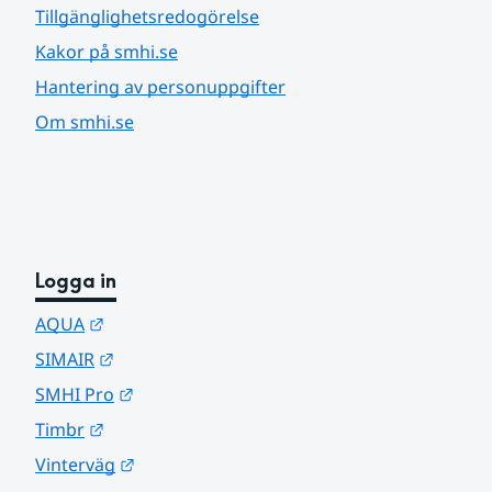
Tillgänglighetsredogörelse
Kakor på smhi.se
Hantering av personuppgifter
Om smhi.se
Logga in
Länk till annan webbplats.
AQUA
Länk till annan webbplats.
SIMAIR
Länk till annan webbplats.
SMHI Pro
Länk till annan webbplats.
Timbr
Länk till annan webbplats.
Vinterväg