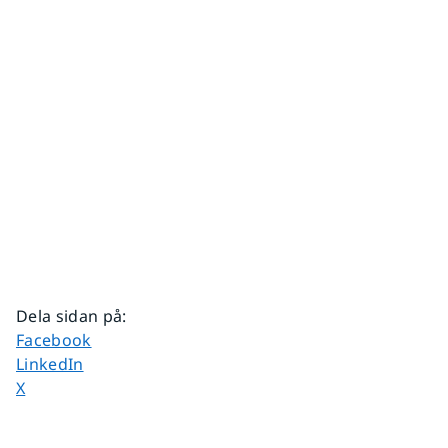
Dela sidan på
:
Dela sidan på
Facebook
Dela sidan på
LinkedIn
Dela sidan på
X