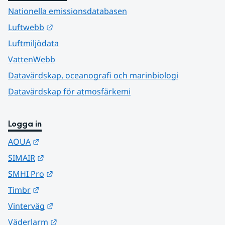
Nationella emissionsdatabasen
Länk till annan webbplats.
Luftwebb
Luftmiljödata
VattenWebb
Datavärdskap, oceanografi och marinbiologi
Datavärdskap för atmosfärkemi
Logga in
Länk till annan webbplats.
AQUA
Länk till annan webbplats.
SIMAIR
Länk till annan webbplats.
SMHI Pro
Länk till annan webbplats.
Timbr
Länk till annan webbplats.
Vinterväg
Länk till annan webbplats.
Väderlarm