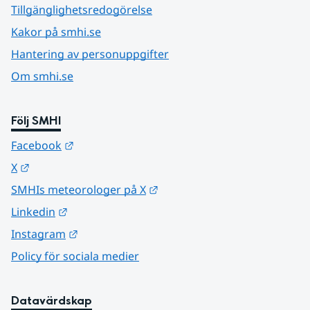
Tillgänglighetsredogörelse
Kakor på smhi.se
Hantering av personuppgifter
Om smhi.se
Följ SMHI
Länk till annan webbplats.
Facebook
Länk till annan webbplats.
X
Länk till annan webbplats.
SMHIs meteorologer på X
Länk till annan webbplats.
Linkedin
Länk till annan webbplats.
Instagram
Policy för sociala medier
Datavärdskap