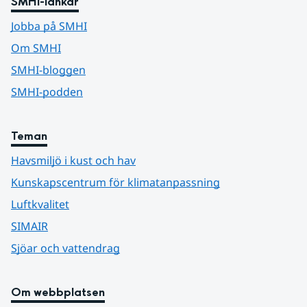
SMHI-länkar
Jobba på SMHI
Om SMHI
SMHI-bloggen
SMHI-podden
Teman
Havsmiljö i kust och hav
Kunskapscentrum för klimatanpassning
Luftkvalitet
SIMAIR
Sjöar och vattendrag
Om webbplatsen