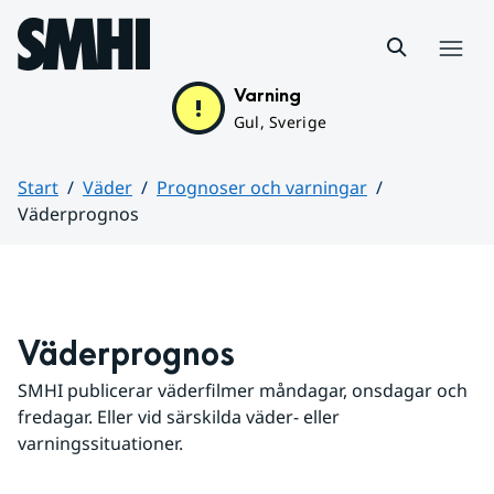
Hoppa till sidans innehåll
Meny
Varning
Gul, Sverige
Start
Väder
Prognoser och varningar
Väderprognos
Huvudinnehåll
Väderprognos
SMHI publicerar väderfilmer måndagar, onsdagar och 
fredagar. Eller vid särskilda väder- eller 
varningssituationer.