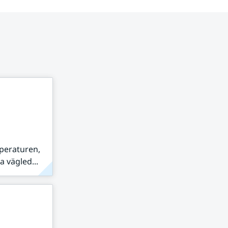
peraturen,
 vägled...