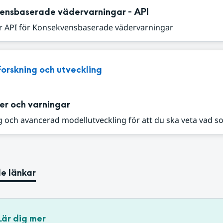
ensbaserade vädervarningar - API
r API för Konsekvensbaserade vädervarningar
Forskning och utveckling
er och varningar
 och avancerad modellutveckling för att du ska veta vad s
e länkar
Lär dig mer