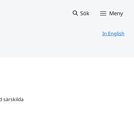
Sök
Meny
In English
 särskilda 