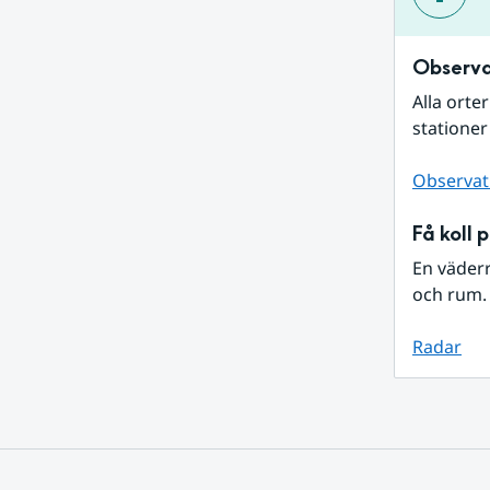
Observa
Alla orte
stationer
Observat
Få koll 
En väder
och rum. 
Radar