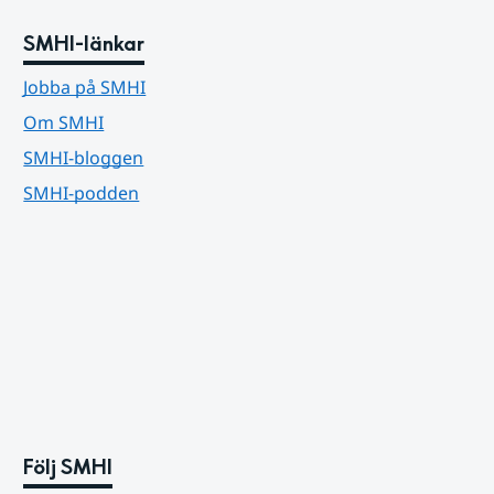
SMHI-länkar
Jobba på SMHI
Om SMHI
SMHI-bloggen
SMHI-podden
Följ SMHI