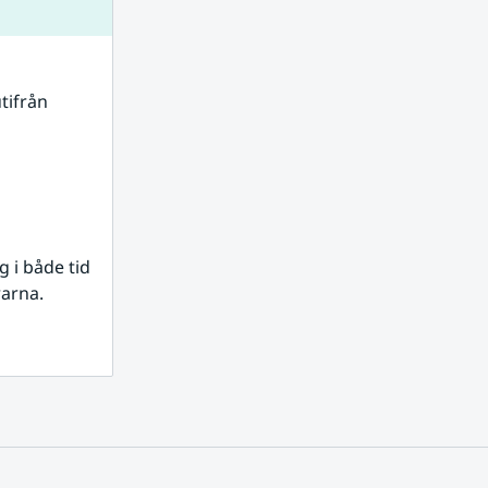
tifrån 
i både tid 
rarna.