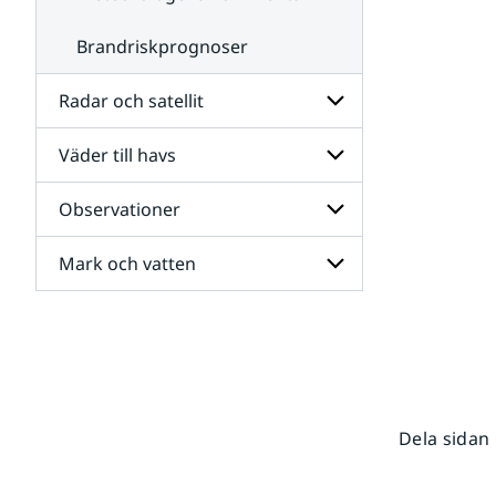
Brandriskprognoser
Radar och satellit
Väder till havs
Undersidor
för
Radar
Observationer
Undersidor
och
för
satellit
Väder
Mark och vatten
Undersidor
till
för
havs
Observationer
Undersidor
för
Mark
och
vatten
Dela sidan