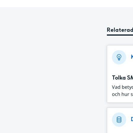
Relaterad
Tolka S
Vad bety
och hur s