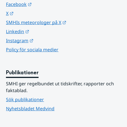
Länk till annan webbplats.
Facebook
Länk till annan webbplats.
X
Länk till annan webbplats.
SMHIs meteorologer på X
Länk till annan webbplats.
Linkedin
Länk till annan webbplats.
Instagram
Policy för sociala medier
Publikationer
SMHI ger regelbundet ut tidskrifter, rapporter och 
faktablad.
Sök publikationer
Nyhetsbladet Medvind