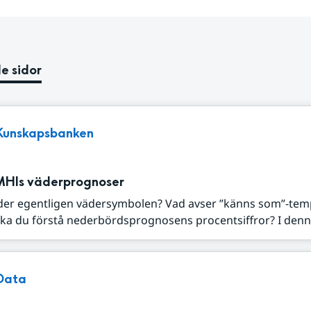
e sidor
Kunskapsbanken
MHIs väderprognoser
der egentligen vädersymbolen? Vad avser ”känns som”-tem
ka du förstå nederbördsprognosens procentsiffror? I denna
Data