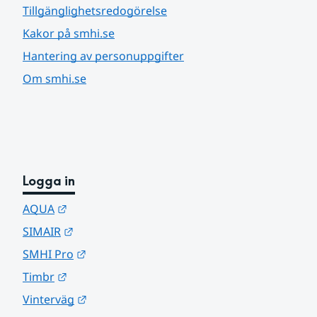
Tillgänglighetsredogörelse
Kakor på smhi.se
Hantering av personuppgifter
Om smhi.se
Logga in
Länk till annan webbplats.
AQUA
Länk till annan webbplats.
SIMAIR
Länk till annan webbplats.
SMHI Pro
Länk till annan webbplats.
Timbr
Länk till annan webbplats.
Vinterväg