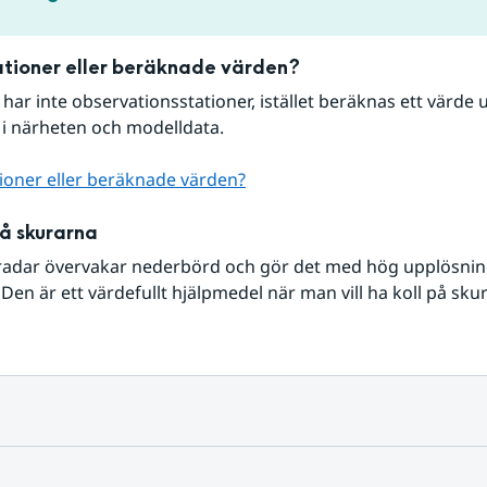
tioner eller beräknade värden?
r har inte observationsstationer, istället beräknas ett värde u
 i närheten och modelldata.
ioner eller beräknade värden?
på skurarna
radar övervakar nederbörd och gör det med hög upplösning 
Den är ett värdefullt hjälpmedel när man vill ha koll på sku