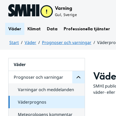
Hoppa till sidans innehåll
Varning
Gul, Sverige
Väder
Klimat
Data
Professionella tjänster
Start
Väder
Prognoser och varningar
Väderpr
varningar
och
Huvudinnehåll
Prognoser
för
Undersidor
Väder
Väde
Prognoser och varningar
SMHI public
Varningar och meddelanden
väder- eller
Väderprognos
Meteorologens kommentar