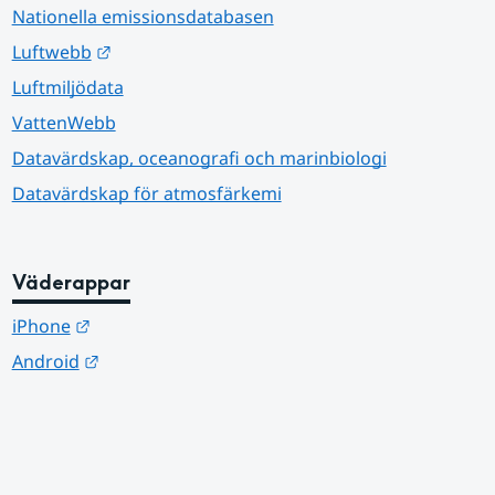
Nationella emissionsdatabasen
Länk till annan webbplats.
Luftwebb
Luftmiljödata
VattenWebb
Datavärdskap, oceanografi och marinbiologi
Datavärdskap för atmosfärkemi
Väderappar
Länk till annan webbplats.
iPhone
Länk till annan webbplats.
Android