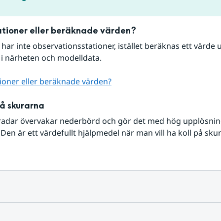
tioner eller beräknade värden?
r har inte observationsstationer, istället beräknas ett värde u
 i närheten och modelldata.
ioner eller beräknade värden?
på skurarna
radar övervakar nederbörd och gör det med hög upplösning 
Den är ett värdefullt hjälpmedel när man vill ha koll på sku