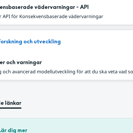
ensbaserade vädervarningar - API
r API för Konsekvensbaserade vädervarningar
Forskning och utveckling
er och varningar
 och avancerad modellutveckling för att du ska veta vad s
e länkar
Lär dig mer