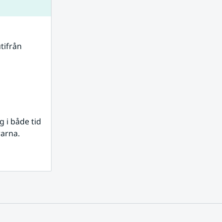
tifrån 
i både tid 
rarna.