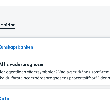
e sidor
Kunskapsbanken
MHIs väderprognoser
der egentligen vädersymbolen? Vad avser ”känns som”-tem
ka du förstå nederbördsprognosens procentsiffror? I denna
Data