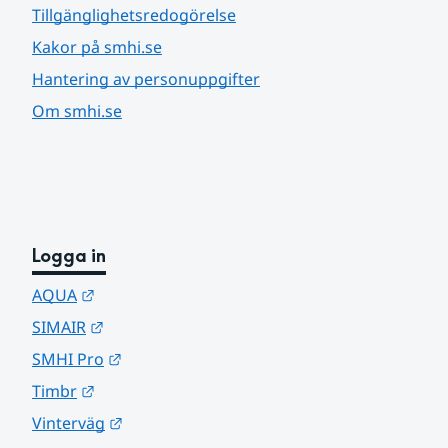
Tillgänglighetsredogörelse
Kakor på smhi.se
Hantering av personuppgifter
Om smhi.se
Logga in
Länk till annan webbplats.
AQUA
Länk till annan webbplats.
SIMAIR
Länk till annan webbplats.
SMHI Pro
Länk till annan webbplats.
Timbr
Länk till annan webbplats.
Vinterväg