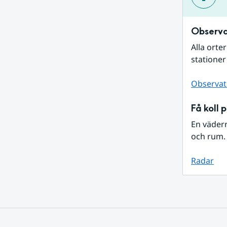
Observa
Alla orte
stationer
Observat
Få koll 
En väder
och rum. 
Radar