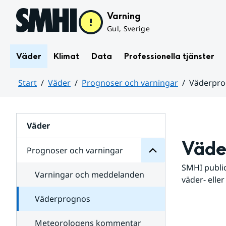
Hoppa till sidans innehåll
Varning
Gul, Sverige
Väder
Klimat
Data
Professionella tjänster
Start
Väder
Prognoser och varningar
Väderpr
varningar
och
Huvudinnehåll
Prognoser
för
Undersidor
Väder
Väde
Prognoser och varningar
SMHI public
Varningar och meddelanden
väder- eller
Väderprognos
Meteorologens kommentar