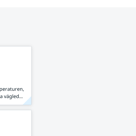
peraturen,
 vägled...