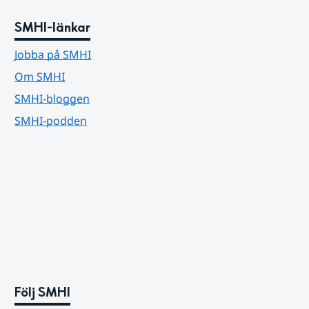
SMHI-länkar
Jobba på SMHI
Om SMHI
SMHI-bloggen
SMHI-podden
Följ SMHI