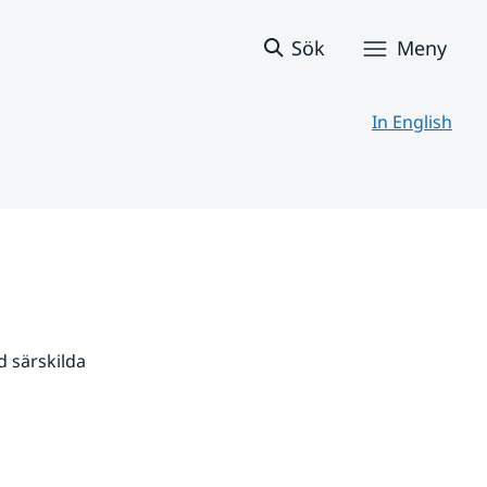
Sök
Meny
In English
 särskilda 