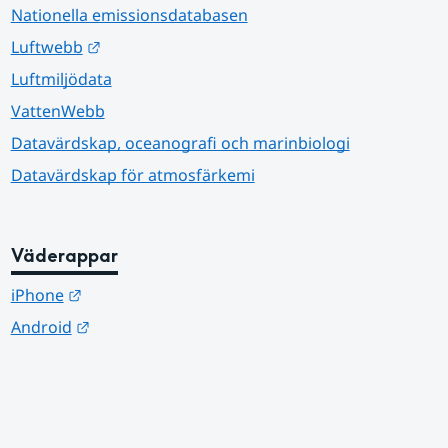
Nationella emissionsdatabasen
Länk till annan webbplats.
Luftwebb
Luftmiljödata
VattenWebb
Datavärdskap, oceanografi och marinbiologi
Datavärdskap för atmosfärkemi
Väderappar
Länk till annan webbplats.
iPhone
Länk till annan webbplats.
Android