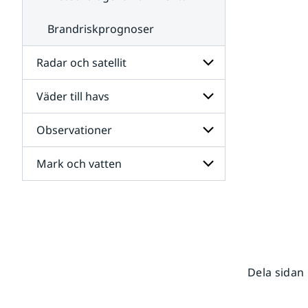
Brandriskprognoser
Radar och satellit
Väder till havs
Undersidor
för
Radar
Observationer
Undersidor
och
för
satellit
Väder
Mark och vatten
Undersidor
till
för
havs
Observationer
Undersidor
för
Mark
och
vatten
Dela sidan