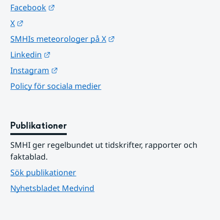
Länk till annan webbplats.
Facebook
Länk till annan webbplats.
X
Länk till annan webbplats.
SMHIs meteorologer på X
Länk till annan webbplats.
Linkedin
Länk till annan webbplats.
Instagram
Policy för sociala medier
Publikationer
SMHI ger regelbundet ut tidskrifter, rapporter och 
faktablad.
Sök publikationer
Nyhetsbladet Medvind