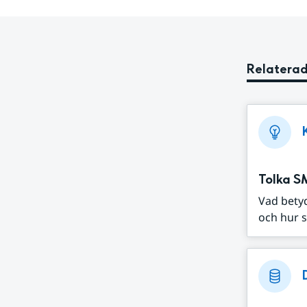
Relaterad
Tolka S
Vad bety
och hur s