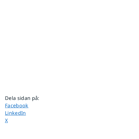
Dela sidan på
:
Dela sidan på
Facebook
Dela sidan på
LinkedIn
Dela sidan på
X