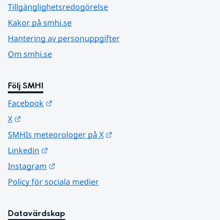
Tillgänglighetsredogörelse
Kakor på smhi.se
Hantering av personuppgifter
Om smhi.se
Följ SMHI
Länk till annan webbplats.
Facebook
Länk till annan webbplats.
X
Länk till annan webbplats.
SMHIs meteorologer på X
Länk till annan webbplats.
Linkedin
Länk till annan webbplats.
Instagram
Policy för sociala medier
Datavärdskap