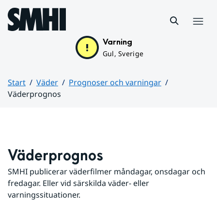
Hoppa till sidans innehåll
Meny
Varning
Gul, Sverige
Start
Väder
Prognoser och varningar
Väderprognos
Huvudinnehåll
Väderprognos
SMHI publicerar väderfilmer måndagar, onsdagar och 
fredagar. Eller vid särskilda väder- eller 
varningssituationer.