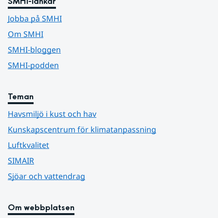
SMHI-länkar
Jobba på SMHI
Om SMHI
SMHI-bloggen
SMHI-podden
Teman
Havsmiljö i kust och hav
Kunskapscentrum för klimatanpassning
Luftkvalitet
SIMAIR
Sjöar och vattendrag
Om webbplatsen