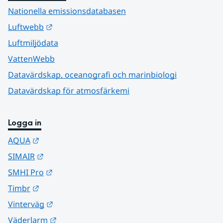
Nationella emissionsdatabasen
Länk till annan webbplats.
Luftwebb
Luftmiljödata
VattenWebb
Datavärdskap, oceanografi och marinbiologi
Datavärdskap för atmosfärkemi
Logga in
Länk till annan webbplats.
AQUA
Länk till annan webbplats.
SIMAIR
Länk till annan webbplats.
SMHI Pro
Länk till annan webbplats.
Timbr
Länk till annan webbplats.
Vinterväg
Länk till annan webbplats.
Väderlarm