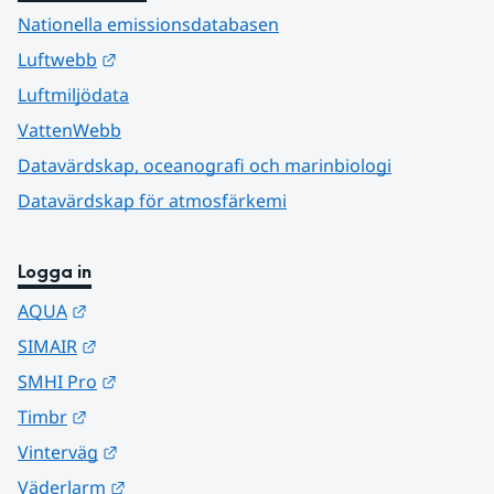
Nationella emissionsdatabasen
Länk till annan webbplats.
Luftwebb
Luftmiljödata
VattenWebb
Datavärdskap, oceanografi och marinbiologi
Datavärdskap för atmosfärkemi
Logga in
Länk till annan webbplats.
AQUA
Länk till annan webbplats.
SIMAIR
Länk till annan webbplats.
SMHI Pro
Länk till annan webbplats.
Timbr
Länk till annan webbplats.
Vinterväg
Länk till annan webbplats.
Väderlarm