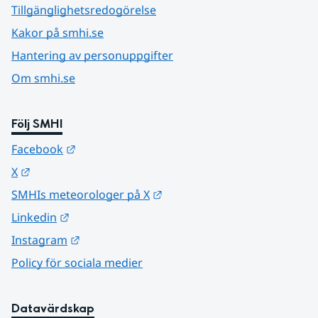
Tillgänglighetsredogörelse
Kakor på smhi.se
Hantering av personuppgifter
Om smhi.se
Följ SMHI
Länk till annan webbplats.
Facebook
Länk till annan webbplats.
X
Länk till annan webbplats.
SMHIs meteorologer på X
Länk till annan webbplats.
Linkedin
Länk till annan webbplats.
Instagram
Policy för sociala medier
Datavärdskap