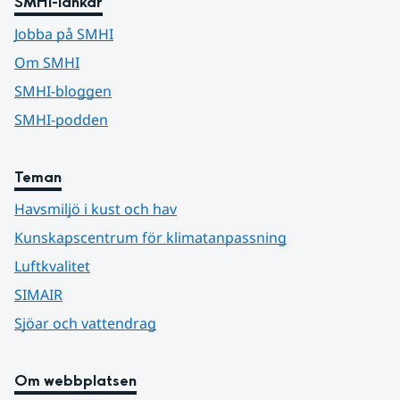
SMHI-länkar
Jobba på SMHI
Om SMHI
SMHI-bloggen
SMHI-podden
Teman
Havsmiljö i kust och hav
Kunskapscentrum för klimatanpassning
Luftkvalitet
SIMAIR
Sjöar och vattendrag
Om webbplatsen