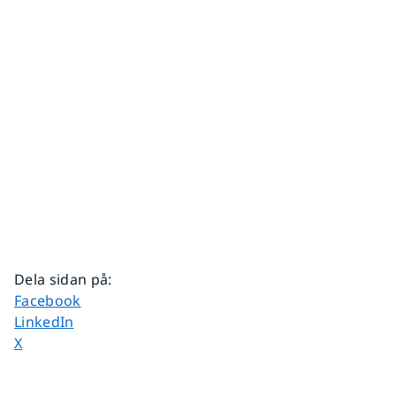
Dela sidan på
:
Dela sidan på
Facebook
Dela sidan på
LinkedIn
Dela sidan på
X