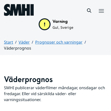
Hoppa till sidans innehåll
Meny
Varning
Gul, Sverige
Start
Väder
Prognoser och varningar
Väderprognos
Huvudinnehåll
Väderprognos
SMHI publicerar väderfilmer måndagar, onsdagar och 
fredagar. Eller vid särskilda väder- eller 
varningssituationer.