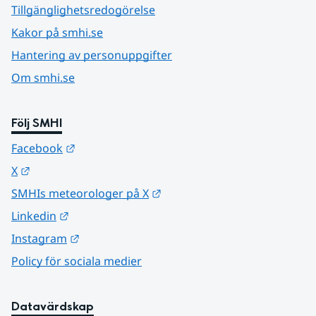
Tillgänglighetsredogörelse
Kakor på smhi.se
Hantering av personuppgifter
Om smhi.se
Följ SMHI
Länk till annan webbplats.
Facebook
Länk till annan webbplats.
X
Länk till annan webbplats.
SMHIs meteorologer på X
Länk till annan webbplats.
Linkedin
Länk till annan webbplats.
Instagram
Policy för sociala medier
Datavärdskap