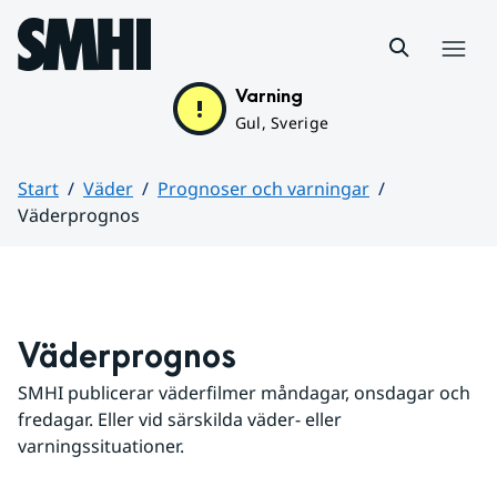
Hoppa till sidans innehåll
Meny
Varning
Gul, Sverige
Start
Väder
Prognoser och varningar
Väderprognos
Huvudinnehåll
Väderprognos
SMHI publicerar väderfilmer måndagar, onsdagar och 
fredagar. Eller vid särskilda väder- eller 
varningssituationer.