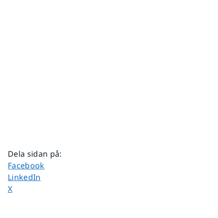
Dela sidan på
:
Dela sidan på
Facebook
Dela sidan på
LinkedIn
Dela sidan på
X