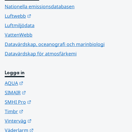
Nationella emissionsdatabasen
Länk till annan webbplats.
Luftwebb
Luftmiljödata
VattenWebb
Datavärdskap, oceanografi och marinbiologi
Datavärdskap för atmosfärkemi
Logga in
Länk till annan webbplats.
AQUA
Länk till annan webbplats.
SIMAIR
Länk till annan webbplats.
SMHI Pro
Länk till annan webbplats.
Timbr
Länk till annan webbplats.
Vinterväg
Länk till annan webbplats.
Väderlarm