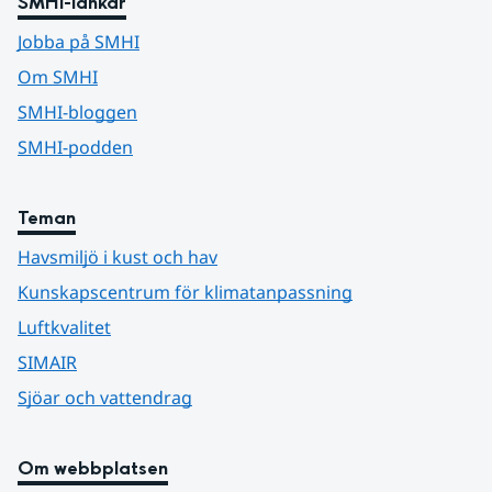
SMHI-länkar
Jobba på SMHI
Om SMHI
SMHI-bloggen
SMHI-podden
Teman
Havsmiljö i kust och hav
Kunskapscentrum för klimatanpassning
Luftkvalitet
SIMAIR
Sjöar och vattendrag
Om webbplatsen