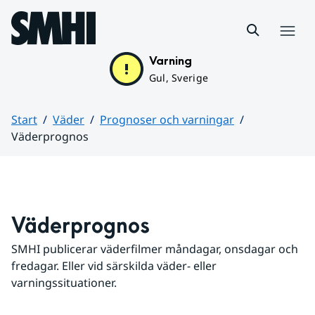
Hoppa till sidans innehåll
Meny
Varning
Gul, Sverige
Start
Väder
Prognoser och varningar
Väderprognos
Huvudinnehåll
Väderprognos
SMHI publicerar väderfilmer måndagar, onsdagar och 
fredagar. Eller vid särskilda väder- eller 
varningssituationer.