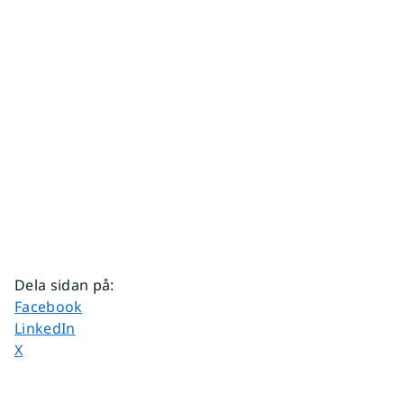
Dela sidan på
:
Dela sidan på
Facebook
Dela sidan på
LinkedIn
Dela sidan på
X