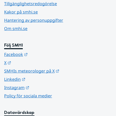
Tillgänglighetsredogörelse
Kakor på smhi.se
Hantering av personuppgifter
Om smhi.se
Följ SMHI
Länk till annan webbplats.
Facebook
Länk till annan webbplats.
X
Länk till annan webbplats.
SMHIs meteorologer på X
Länk till annan webbplats.
Linkedin
Länk till annan webbplats.
Instagram
Policy för sociala medier
Datavärdskap