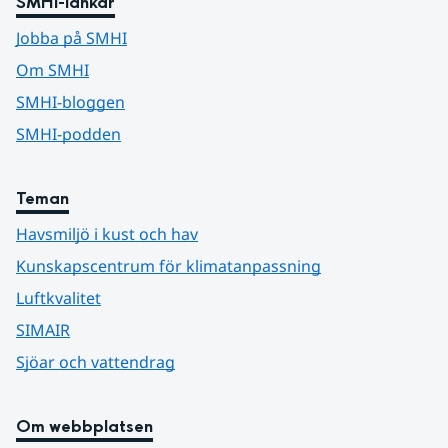
SMHI-länkar
Jobba på SMHI
Om SMHI
SMHI-bloggen
SMHI-podden
Teman
Havsmiljö i kust och hav
Kunskapscentrum för klimatanpassning
Luftkvalitet
SIMAIR
Sjöar och vattendrag
Om webbplatsen