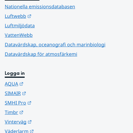
Nationella emissionsdatabasen
Länk till annan webbplats.
Luftwebb
Luftmiljödata
VattenWebb
Datavärdskap, oceanografi och marinbiologi
Datavärdskap för atmosfärkemi
Logga in
Länk till annan webbplats.
AQUA
Länk till annan webbplats.
SIMAIR
Länk till annan webbplats.
SMHI Pro
Länk till annan webbplats.
Timbr
Länk till annan webbplats.
Vinterväg
Länk till annan webbplats.
Väderlarm